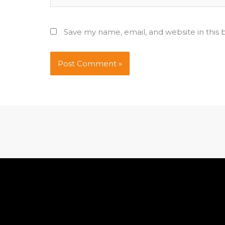
Save my name, email, and website in this 