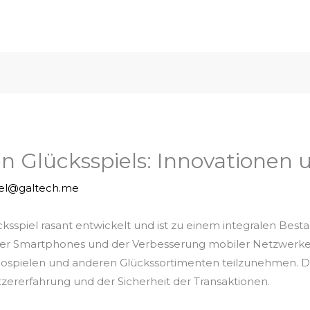
en Glücksspiels: Innovationen
iel@galtech.me
cksspiel rasant entwickelt und ist zu einem integralen Bes
er Smartphones und der Verbesserung mobiler Netzwerke 
nospielen und anderen Glückssortimenten teilzunehmen. Di
tzererfahrung und der Sicherheit der Transaktionen.