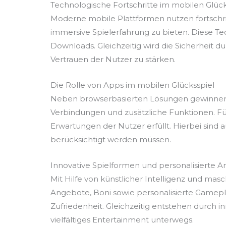
Technologische Fortschritte im mobilen Glück
Moderne mobile Plattformen nutzen fortschr
immersive Spielerfahrung zu bieten. Diese Tec
Downloads. Gleichzeitig wird die Sicherheit d
Vertrauen der Nutzer zu stärken.
Die Rolle von Apps im mobilen Glücksspiel
Neben browserbasierten Lösungen gewinnen s
Verbindungen und zusätzliche Funktionen. Für
Erwartungen der Nutzer erfüllt. Hierbei sind
berücksichtigt werden müssen.
Innovative Spielformen und personalisierte 
Mit Hilfe von künstlicher Intelligenz und ma
Angebote, Boni sowie personalisierte Gamepl
Zufriedenheit. Gleichzeitig entstehen durch i
vielfältiges Entertainment unterwegs.