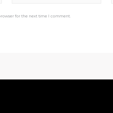
browser for the next time I comment.