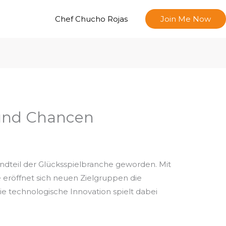
Chef Chucho Rojas
Join Me Now
 und Chancen
tandteil der Glücksspielbranche geworden. Mit
eröffnet sich neuen Zielgruppen die
e technologische Innovation spielt dabei