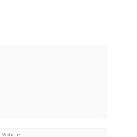
Website