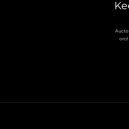
Ke
Auctor
orci