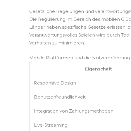
Gesetzliche Regelungen und verantwortungsv
Die Regulierung im Bereich des mobilen Glücks
Länder haben spezifische Gesetze erlassen, 
Verantwortungsvolles Spielen wird durch Tool
Verhalten zu minimieren.
Mobile Plattformen und die Nutzererfahrung
Eigenschaft
Responsive Design
Benutzerfreundlichkeit
Integration von Zahlungsmethoden
Live-Streaming