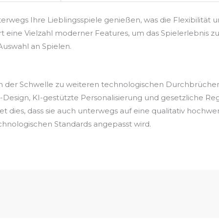
rwegs Ihre Lieblingsspiele genießen, was die Flexibilität
t eine Vielzahl moderner Features, um das Spielerlebnis zu 
Auswahl an Spielen.
an der Schwelle zu weiteren technologischen Durchbrüchen
Design, KI-gestützte Personalisierung und gesetzliche Re
et dies, dass sie auch unterwegs auf eine qualitativ hoch
echnologischen Standards angepasst wird.