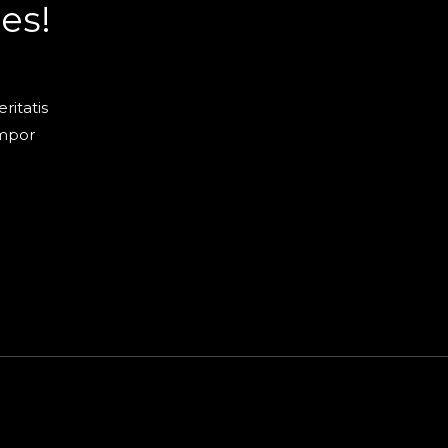
es!
ritatis
empor