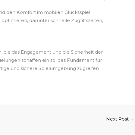
 und den Komfort im mobilen Glücksspiel
optimieren, darunter schnelle Zugriffszeiten,
, die das Engagement und die Sicherheit der
gelungen schaffen ein solides Fundament für
wertige und sichere Spielumgebung zugreifen
Next Post
→