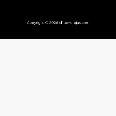
Copyright © 2026 chuchorojas.com