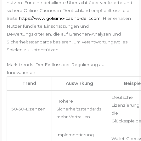
nutzen. Für eine detaillierte Übersicht über verifizierte und
sichere Online-Casinos in Deutschland empfiehlt sich die
Seite
https://www.golisimo-casino-de.it.com
. Hier erhalten
Nutzer fundierte Einschätzungen und
Bewertungskriterien, die auf Branchen-Analysen und
Sicherheitsstandards basieren, um verantwortungsvolles
Spielen zu unterstützen.
Markttrends: Der Einfluss der Regulierung auf
Innovationen
Trend
Auswirkung
Beispie
Deutsche
Höhere
Lizenzierung
50-50-Lizenzen
Sicherheitsstandards,
die
mehr Vertrauen
Glücksspielb
Implementierung
Wallet-Check