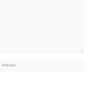
Website