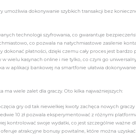
óry umożliwia dokonywanie szybkich transakcji bez konieczno
nych technologii szyfrowania, co gwarantuje bezpieczeńst
chmiastowo, co pozwala na natychmiastowe zasilenie konta
dokonać płatności, dzięki czemu cały proces jest bardzo p
w wielu kasynach online i nie tylko, co czyni go uniwersal
ka w aplikacji bankowej na smartfonie ułatwia dokonywanie 
 ma wiele zalet dla graczy. Oto kilka najważniejszych:
zęcia gry od tak niewielkiej kwoty zachęca nowych graczy 
edwie 10 zł pozwala eksperymentować z różnymi platform
ej kontrolować swoje wydatki, co jest szczególnie ważne d
 oferuje atrakcyjne bonusy powitalne, które można uzyskać 