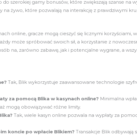
 do szerokiej gamy bonusów, które zwiększają szanse na w
y na żywo, które pozwalają na interakcję z prawdziwymi kru
nach online, gracze mogą cieszyć się licznymi korzyściami,
e każdy może spróbować swoich sił, a korzystanie z nowoczes
 sposób na, zarówno zabawę, jak i potencjalne wygrane, a w
ne?
Tak, Blik wykorzystuje zaawansowane technologie szyf
aty za pomocą Blika w kasynach online?
Minimalna wpłata
aż mogą obowiązywać różne limity.
lika?
Tak, wiele kasyn online pozwala na wypłaty za pomocą
im koncie po wpłacie Blikiem?
Transakcje Blik odbywają s