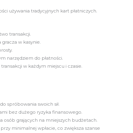
ści używania tradycyjnych kart płatniczych.
wo transakcji.
 gracza w kasynie.
rosty.
nym narzędziem do płatności.
transakcji w każdym miejscu i czasie.
do spróbowania swoich sił.
ami bez dużego ryzyka finansowego.
la osób grających na mniejszych budżetach.
przy minimalnej wpłacie, co zwiększa szanse