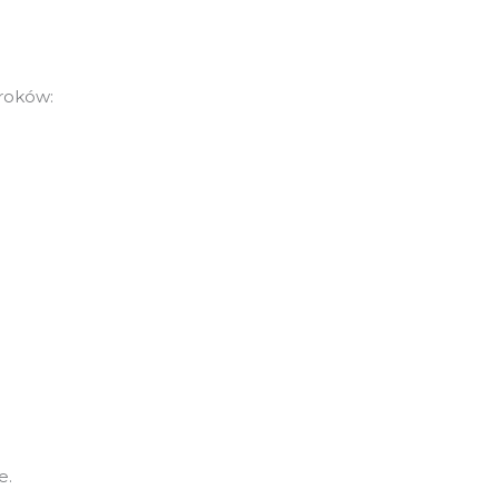
kroków:
e.