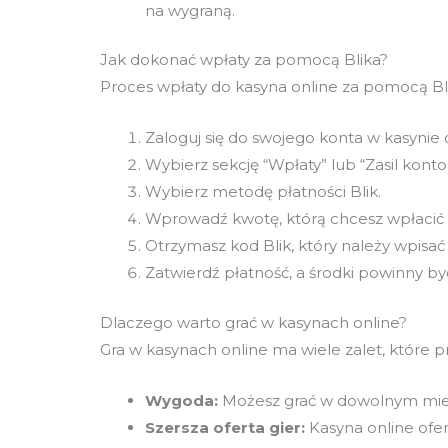
na wygraną.
Jak dokonać wpłaty za pomocą Blika?
Proces wpłaty do kasyna online za pomocą Blik
Zaloguj się do swojego konta w kasynie 
Wybierz sekcję “Wpłaty” lub “Zasil konto
Wybierz metodę płatności Blik.
Wprowadź kwotę, którą chcesz wpłacić 
Otrzymasz kod Blik, który należy wpisać
Zatwierdź płatność, a środki powinny b
Dlaczego warto grać w kasynach online?
Gra w kasynach online ma wiele zalet, które prz
Wygoda:
Możesz grać w dowolnym miejsc
Szersza oferta gier:
Kasyna online ofer