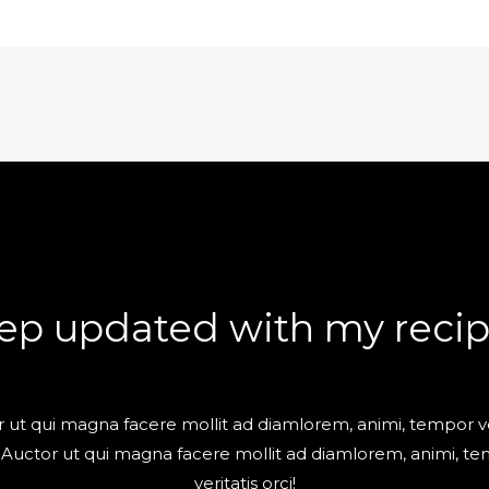
ep updated with my recip
 ut qui magna facere mollit ad diamlorem, animi, tempor ve
! Auctor ut qui magna facere mollit ad diamlorem, animi, t
veritatis orci!