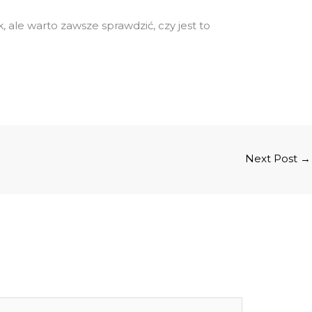
 ale warto zawsze sprawdzić, czy jest to
Next Post
→