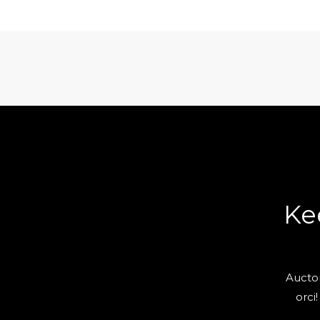
Ke
Auctor
orci