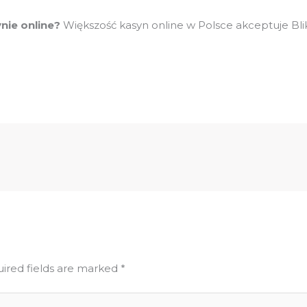
nie online?
Większość kasyn online w Polsce akceptuje Blik,
ired fields are marked
*