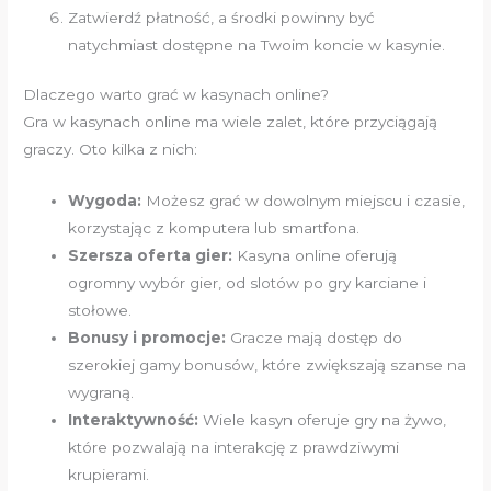
Zatwierdź płatność, a środki powinny być
natychmiast dostępne na Twoim koncie w kasynie.
Dlaczego warto grać w kasynach online?
Gra w kasynach online ma wiele zalet, które przyciągają
graczy. Oto kilka z nich:
Wygoda:
Możesz grać w dowolnym miejscu i czasie,
korzystając z komputera lub smartfona.
Szersza oferta gier:
Kasyna online oferują
ogromny wybór gier, od slotów po gry karciane i
stołowe.
Bonusy i promocje:
Gracze mają dostęp do
szerokiej gamy bonusów, które zwiększają szanse na
wygraną.
Interaktywność:
Wiele kasyn oferuje gry na żywo,
które pozwalają na interakcję z prawdziwymi
krupierami.