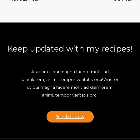
Keep updated with my recipes!
Auctor ut qui magna facere mollit ad
diamlorem, animi, tempor veritatis orci! Auctor
ut qui magna facere mollit ad diamlorem,
animi, tempor veritatis orci!
Join Me Now