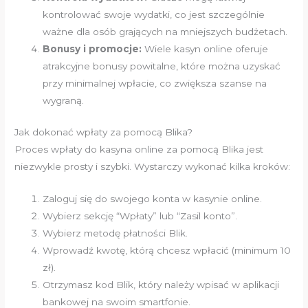
kontrolować swoje wydatki, co jest szczególnie
ważne dla osób grających na mniejszych budżetach.
Bonusy i promocje:
Wiele kasyn online oferuje
atrakcyjne bonusy powitalne, które można uzyskać
przy minimalnej wpłacie, co zwiększa szanse na
wygraną.
Jak dokonać wpłaty za pomocą Blika?
Proces wpłaty do kasyna online za pomocą Blika jest
niezwykle prosty i szybki. Wystarczy wykonać kilka kroków:
Zaloguj się do swojego konta w kasynie online.
Wybierz sekcję “Wpłaty” lub “Zasil konto”.
Wybierz metodę płatności Blik.
Wprowadź kwotę, którą chcesz wpłacić (minimum 10
zł).
Otrzymasz kod Blik, który należy wpisać w aplikacji
bankowej na swoim smartfonie.