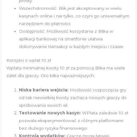
prosty.
Wszechstronność: Blik jest akceptowany w wielu
kasynach online i nie tylko, co czyni go uniwersalnym
narzędziem do płatności.
Dostępność: Możliwość korzystania z Blika w
aplikacji bankowej na smartfonie ułatwia
dokonywanie transakcji w każdym miejscu i czasie.
Korzyści z wpłat 10 zł
Wpłata minimalnej kwoty 10 zł za pomocą Blika ma wiele
zalet dla graczy. Oto kilka najważniejszych:
Niska bariera wejścia:
Możliwość rozpoczęcia gry
od tak niewielkiej kwoty zachęca nowych graczy do
spróbowania swoich sił.
Testowanie nowych kasyn:
WPłata zaledwie 10 zł
pozwala eksperymentować z różnymi platformami
bez dużego ryzyka finansowego.
Kontrola wydatków:
Gracze mogą łatwiej