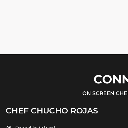
CONN
ON SCREEN CHE
CHEF CHUCHO ROJAS