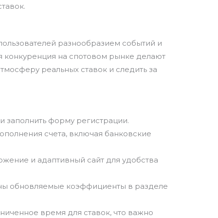
тавок.
 пользователей разнообразием событий и
я конкуренция на спотовом рынке делают
атмосферу реальных ставок и следить за
и заполнить форму регистрации.
ополнения счета, включая банковские
ожение и адаптивный сайт для удобства
ны обновляемые коэффициенты в разделе
ниченное время для ставок, что важно