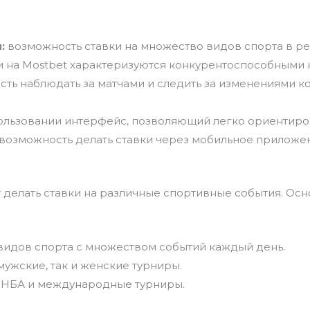
:
возможность ставки на множество видов спорта в р
ки на Mostbet характеризуются конкурентоспособными
ть наблюдать за матчами и следить за изменениями 
ользовании интерфейс, позволяющий легко ориентирова
возможность делать ставки через мобильное приложен
 делать ставки на различные спортивные события. Осн
видов спорта с множеством событий каждый день.
мужские, так и женские турниры.
 НБА и международные турниры.