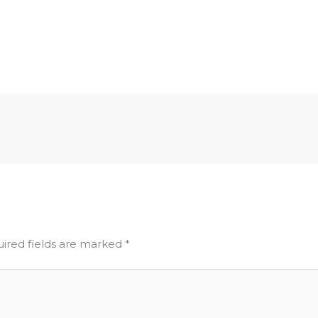
ired fields are marked
*