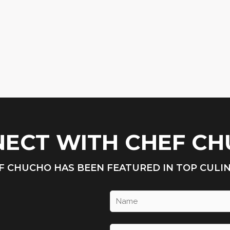
ECT WITH CHEF C
F CHUCHO HAS BEEN FEATURED IN TOP CULI