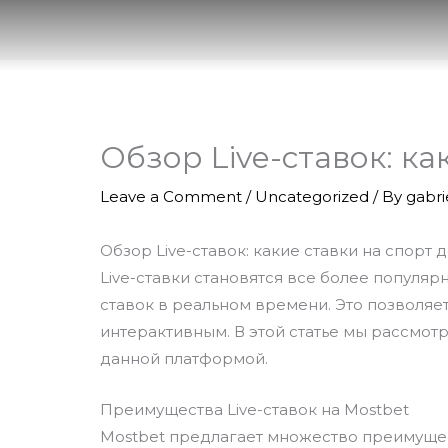
Skip
to
content
Обзор Live-ставок: ка
Leave a Comment
/
Uncategorized
/ By
gabr
Обзор Live-ставок: какие ставки на спорт 
Live-ставки становятся все более популя
ставок в реальном времени. Это позволяе
интерактивным. В этой статье мы рассмотр
данной платформой.
Преимущества Live-ставок на Mostbet
Mostbet предлагает множество преимуществ