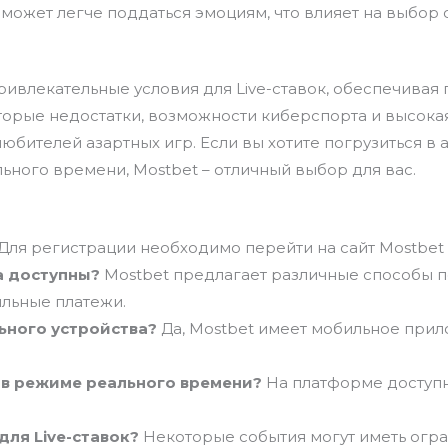
может легче поддаться эмоциям, что влияет на выбор с
ривлекательные условия для Live-ставок, обеспечивая
орые недостатки, возможности киберспорта и высока
бителей азартных игр. Если вы хотите погрузиться в 
ного времени, Mostbet – отличный выбор для вас.
Для регистрации необходимо перейти на сайт Mostbet 
а доступны?
Mostbet предлагает различные способы п
ильные платежи.
льного устройства?
Да, Mostbet имеет мобильное прил
 в режиме реального времени?
На платформе доступ
для Live-ставок?
Некоторые события могут иметь огра