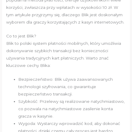
popularna metoda płatności, oferuje użytkownikom wiele
korzyści, zwłaszcza przy wpłatach w wysokości 10 zł. W
tym artykule przyjrzymy się, dlaczego Blik jest doskonałym
wyborem dla graczy korzystających z kasyn internetowych.
Co to jest Blik?
Blik to polski system płatności mobilnych, który umożliwia
dokonywanie szybkich transakcji bez konieczności
używania tradycyjnych kart płatniczych. Warto znać
kluczowe cechy Blika:
Bezpieczeństwo: Blik używa zaawansowanych
technologii szyfrowania, co gwarantuje
bezpieczeństwo transakcji.
Szybkość: Przelewy są realizowane natychmiastowo,
co pozwala na natychmiastowe zasilenie konta
gracza w kasynie.
Wygoda: Wystarczy wprowadzić kod, aby dokonać
płatności, dzięki czemu cały proces jest bardzo