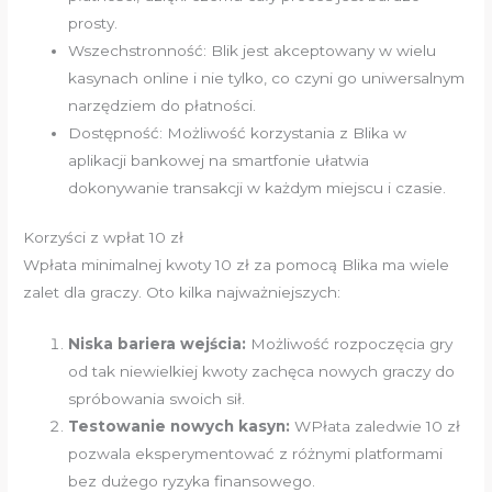
prosty.
Wszechstronność: Blik jest akceptowany w wielu
kasynach online i nie tylko, co czyni go uniwersalnym
narzędziem do płatności.
Dostępność: Możliwość korzystania z Blika w
aplikacji bankowej na smartfonie ułatwia
dokonywanie transakcji w każdym miejscu i czasie.
Korzyści z wpłat 10 zł
Wpłata minimalnej kwoty 10 zł za pomocą Blika ma wiele
zalet dla graczy. Oto kilka najważniejszych:
Niska bariera wejścia:
Możliwość rozpoczęcia gry
od tak niewielkiej kwoty zachęca nowych graczy do
spróbowania swoich sił.
Testowanie nowych kasyn:
WPłata zaledwie 10 zł
pozwala eksperymentować z różnymi platformami
bez dużego ryzyka finansowego.