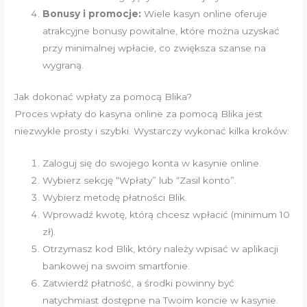
Bonusy i promocje:
Wiele kasyn online oferuje
atrakcyjne bonusy powitalne, które można uzyskać
przy minimalnej wpłacie, co zwiększa szanse na
wygraną.
Jak dokonać wpłaty za pomocą Blika?
Proces wpłaty do kasyna online za pomocą Blika jest
niezwykle prosty i szybki. Wystarczy wykonać kilka kroków:
Zaloguj się do swojego konta w kasynie online.
Wybierz sekcję “Wpłaty” lub “Zasil konto”.
Wybierz metodę płatności Blik.
Wprowadź kwotę, którą chcesz wpłacić (minimum 10
zł).
Otrzymasz kod Blik, który należy wpisać w aplikacji
bankowej na swoim smartfonie.
Zatwierdź płatność, a środki powinny być
natychmiast dostępne na Twoim koncie w kasynie.