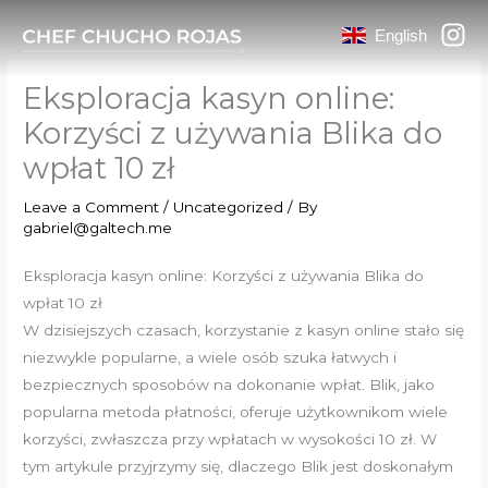
Skip
English
to
content
Eksploracja kasyn online:
Korzyści z używania Blika do
wpłat 10 zł
Leave a Comment
/
Uncategorized
/ By
gabriel@galtech.me
Eksploracja kasyn online: Korzyści z używania Blika do
wpłat 10 zł
W dzisiejszych czasach, korzystanie z kasyn online stało się
niezwykle popularne, a wiele osób szuka łatwych i
bezpiecznych sposobów na dokonanie wpłat. Blik, jako
popularna metoda płatności, oferuje użytkownikom wiele
korzyści, zwłaszcza przy wpłatach w wysokości 10 zł. W
tym artykule przyjrzymy się, dlaczego Blik jest doskonałym