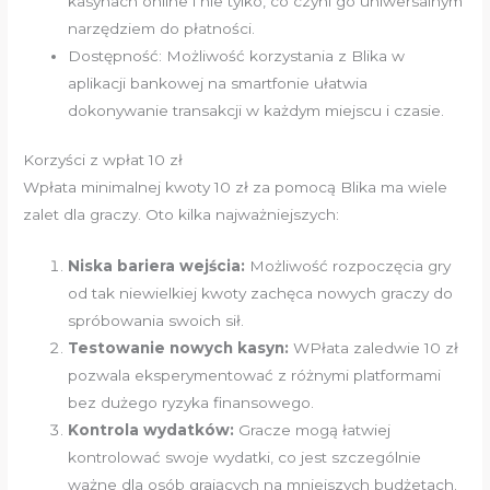
kasynach online i nie tylko, co czyni go uniwersalnym
narzędziem do płatności.
Dostępność: Możliwość korzystania z Blika w
aplikacji bankowej na smartfonie ułatwia
dokonywanie transakcji w każdym miejscu i czasie.
Korzyści z wpłat 10 zł
Wpłata minimalnej kwoty 10 zł za pomocą Blika ma wiele
zalet dla graczy. Oto kilka najważniejszych:
Niska bariera wejścia:
Możliwość rozpoczęcia gry
od tak niewielkiej kwoty zachęca nowych graczy do
spróbowania swoich sił.
Testowanie nowych kasyn:
WPłata zaledwie 10 zł
pozwala eksperymentować z różnymi platformami
bez dużego ryzyka finansowego.
Kontrola wydatków:
Gracze mogą łatwiej
kontrolować swoje wydatki, co jest szczególnie
ważne dla osób grających na mniejszych budżetach.