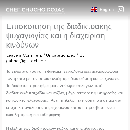
Skip
English
to
content
Επισκόπηση της διαδικτυακής
ψυχαγωγίας και η διαχείριση
κινδύνων
Leave a Comment
/
Uncategorized
/ By
gabriel@galtech.me
Τα τελευταία χρόνια, η ψηφιακή τεχνολογία έχει μεταμορφώσει
τον τρόπο με τον οποίο αναζητάμε διασκέδαση και ψυχαγωγία.
Το διαδίκτυο προσφέρει μια πληθώρα επιλογών, από
διαδικτυακά παιχνίδια και καζίνο, μέχρι streaming υπηρεσίες και
κοινωνικές πλατφόρμες. Αυτή η εξέλιξη έχει οδηγήσει σε μια νέα
εποχή κατανάλωσης περιεχομένου, όπου η πρόσβαση είναι
εύκολη, άμεση και καθημερινή.
Η εξέλιξη των διαδικτυακών καζίνο και οι επιλογές που