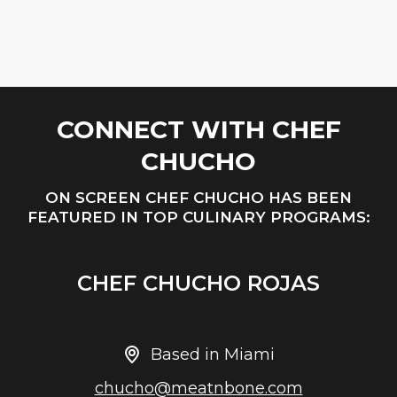
CONNECT WITH CHEF
CHUCHO
ON SCREEN CHEF CHUCHO HAS BEEN
FEATURED IN TOP CULINARY PROGRAMS:
CHEF CHUCHO ROJAS
Based in Miami
chucho@meatnbone.com