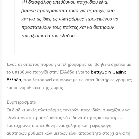
«Η διασφάλιση υπεύθυνου παιχνιδιού είναι
βασική προτεραιότητα τόσο για τις αρχές όσο
και για τις ίδιες τις πλατφόρμες, προκειμένου να
προστατεύουν τους παίκτες και να διατηρούν
την αξιοπιστία του κλάδου.»
Ένας αξιόπιστος πόρος για πληροφορίες και βοήθεια σχετικά με
το υπεύθυνο παιχνίδι στην Ελλάδα είναι το
bettySpin Casino
Ελλάδα
, που λειτουργεί σύμφωνα με τις κατευθυντήριες γραμμές
και τις νομοθεσίες της χώρας.
Συμπεράσματα
Οι διαδικτυακές πλατφόρμες τυχερών παιχνιδιών συνεχίζουν να
εξελίσσονται, προσφέροντας νέες δυνατότητες και εμπειρίες.
Ταυτόχρονα, η υπεύθυνη ενασχόληση και η εφαρμογή
αυστηρών ρυθμιστικών μέτρων είναι απαραίτητα στοιχεία για τη