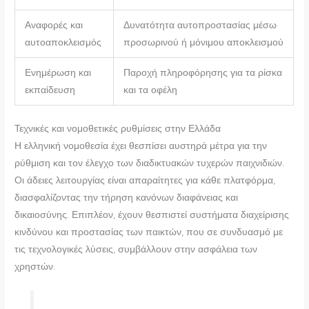
Αναφορές και
Δυνατότητα αυτοπροστασίας μέσω
αυτοαποκλεισμός
προσωρινού ή μόνιμου αποκλεισμού
Ενημέρωση και
Παροχή πληροφόρησης για τα ρίσκα
εκπαίδευση
και τα οφέλη
Τεχνικές και νομοθετικές ρυθμίσεις στην Ελλάδα
Η ελληνική νομοθεσία έχει θεσπίσει αυστηρά μέτρα για την
ρύθμιση και τον έλεγχο των διαδικτυακών τυχερών παιχνιδιών.
Οι άδειες λειτουργίας είναι απαραίτητες για κάθε πλατφόρμα,
διασφαλίζοντας την τήρηση κανόνων διαφάνειας και
δικαιοσύνης. Επιπλέον, έχουν θεσπιστεί συστήματα διαχείρισης
κινδύνου και προστασίας των παικτών, που σε συνδυασμό με
τις τεχνολογικές λύσεις, συμβάλλουν στην ασφάλεια των
χρηστών.