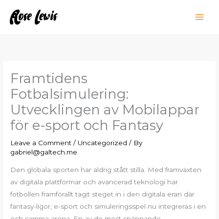
Skip
to
content
Framtidens
Fotbalsimulering:
Utvecklingen av Mobilappar
för e-sport och Fantasy
Leave a Comment
/
Uncategorized
/ By
gabriel@galtech.me
Den globala sporten har aldrig stått stilla. Med framväxten
av digitala plattformar och avancerad teknologi har
fotbollen framförallt tagit steget in i den digitala eran där
fantasy-ligor, e-sport och simuleringsspel nu integreras i en
och samma arena. En av de mest spännande