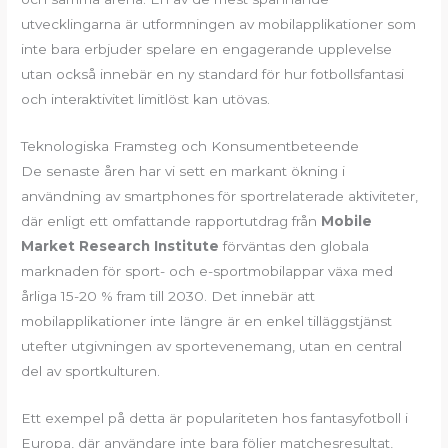
utvecklingarna är utformningen av mobilapplikationer som
inte bara erbjuder spelare en engagerande upplevelse
utan också innebär en ny standard för hur fotbollsfantasi
och interaktivitet limitlöst kan utövas.
Teknologiska Framsteg och Konsumentbeteende
De senaste åren har vi sett en markant ökning i
användning av smartphones för sportrelaterade aktiviteter,
där enligt ett omfattande rapportutdrag från
Mobile
Market Research Institute
förväntas den globala
marknaden för sport- och e-sportmobilappar växa med
årliga 15-20 % fram till 2030. Det innebär att
mobilapplikationer inte längre är en enkel tilläggstjänst
utefter utgivningen av sportevenemang, utan en central
del av sportkulturen.
Ett exempel på detta är populariteten hos fantasyfotboll i
Europa, där användare inte bara följer matchesresultat,