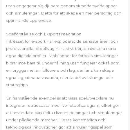
utan engagerar sig djupare genom skräddarsydda appar
och simuleringar. Detta för att skapa en mer personlig och
spännande upplevelse.
Spelförståelse och E-sportsintegration
Intresset för e-sport har exploderat de senaste åren, och
professionella fotbollslag har aktivt börjat investera i sina
egna digitala profiler. Mobilappar för fotbolls-simuleringar
bidrar inte bara till underhållning utan fungerar också som
en brygga mellan followers och lag, där fans kan skapa
egna lag, utmana varandra, eller ta del av tränings- och
strategitips.
En framstående exempel är att vissa spelutvecklare nu
integrerar realtidsdata med live-fotbollsprogram, vilket gör
att användare kan delta i live-inspelningar och simuleringar
under pågående matcher. Dessa konstnärliga och
teknologiska innovationer gör att simuleringsspel som