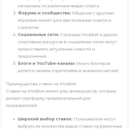
материалы по различным видам спорта.
Форумы и сообщества:
Общение с другими
игроками может дать вам полезные советы и
стратегии.
Социальные сети:
Страницы Mostbet и других
спортивных ресурсов в социальных сетях могут
предоставлять актуальные новости и
предложения.
Блоги и YouTube-каналы:
Много блогеров
делятся своими стратегиями и анализом матчей.
Преимущества ставок на Mostbet
Ставки на Mostbet имеют ряд преимуществ, которые
делают платформу привлекательной для
пользователей:
Широкий выбор ставок:
Пользователи могут
выбрать из множества видов ставок на различные