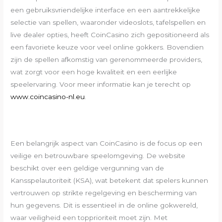
een gebruiksvriendelijke interface en een aantrekkelijke
selectie van spellen, waaronder videoslots, tafelspellen en
live dealer opties, heeft CoinCasino zich gepositioneerd als
een favoriete keuze voor veel online gokkers. Bovendien
zijn de spellen afkomstig van gerenommeerde providers,
wat zorgt voor een hoge kwaliteit en een eerlijke
speelervaring. Voor meer informatie kan je terecht op
www.coincasino-nl.eu
.
Een belangrijk aspect van CoinCasino is de focus op een
veilige en betrouwbare speelomgeving. De website
beschikt over een geldige vergunning van de
Kansspelautoriteit (KSA), wat betekent dat spelers kunnen
vertrouwen op strikte regelgeving en bescherming van
hun gegevens. Dit is essentieel in de online gokwereld,
waar veiligheid een topprioriteit moet zijn. Met