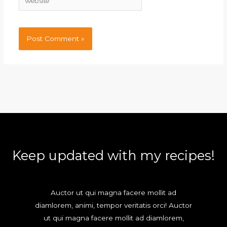
Keep updated with my recipes!
Auctor ut qui magna facere mollit ad
diamlorem, animi, tempor veritatis orci! Auctor
ut qui magna facere mollit ad diamlorem,