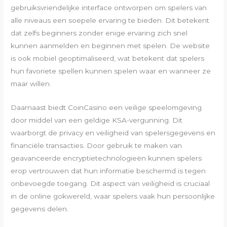
gebruiksvriendelijke interface ontworpen om spelers van
alle niveaus een soepele ervaring te bieden. Dit betekent
dat zelfs beginners zonder enige ervaring zich snel
kunnen aanmelden en beginnen met spelen. De website
is ook mobiel geoptimaliseerd, wat betekent dat spelers
hun favoriete spellen kunnen spelen waar en wanneer ze
maar willen.
Daarnaast biedt CoinCasino een veilige speelomgeving
door middel van een geldige KSA-vergunning. Dit
waarborgt de privacy en veiligheid van spelersgegevens en
financiële transacties. Door gebruik te maken van
geavanceerde encryptietechnologieën kunnen spelers
erop vertrouwen dat hun informatie beschermd is tegen
onbevoegde toegang. Dit aspect van veiligheid is cruciaal
in de online gokwereld, waar spelers vaak hun persoonlijke
gegevens delen.