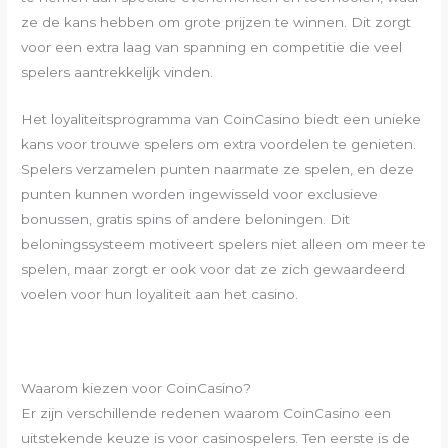
ze de kans hebben om grote prijzen te winnen. Dit zorgt
voor een extra laag van spanning en competitie die veel
spelers aantrekkelijk vinden.
Het loyaliteitsprogramma van CoinCasino biedt een unieke
kans voor trouwe spelers om extra voordelen te genieten.
Spelers verzamelen punten naarmate ze spelen, en deze
punten kunnen worden ingewisseld voor exclusieve
bonussen, gratis spins of andere beloningen. Dit
beloningssysteem motiveert spelers niet alleen om meer te
spelen, maar zorgt er ook voor dat ze zich gewaardeerd
voelen voor hun loyaliteit aan het casino.
Waarom kiezen voor CoinCasino?
Er zijn verschillende redenen waarom CoinCasino een
uitstekende keuze is voor casinospelers. Ten eerste is de