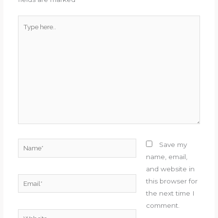
Type
here..
Name*
Save my
name, email,
and website in
Email*
this browser for
the next time I
comment.
Website