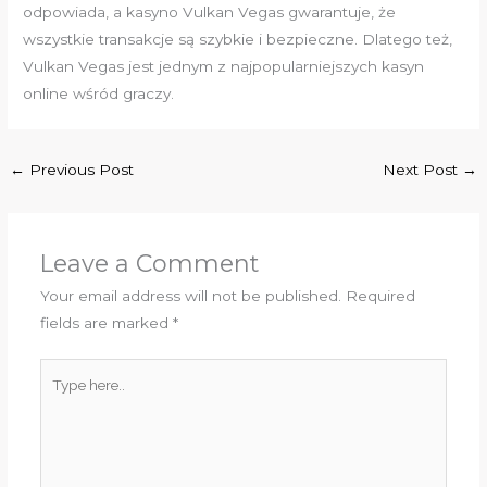
odpowiada, a kasyno Vulkan Vegas gwarantuje, że
wszystkie transakcje są szybkie i bezpieczne. Dlatego też,
Vulkan Vegas jest jednym z najpopularniejszych kasyn
online wśród graczy.
←
Previous Post
Next Post
→
Leave a Comment
Your email address will not be published.
Required
fields are marked
*
Type
here..