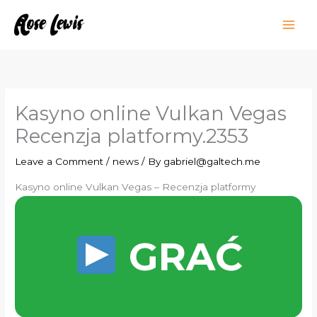
Skip
to
content
Kasyno online Vulkan Vegas
Recenzja platformy.2353
Leave a Comment
/
news
/ By
gabriel@galtech.me
Kasyno online Vulkan Vegas – Recenzja platformy
GRAĆ