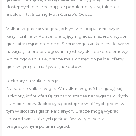
dostępnych gier znajdują się popularne tytuły, takie jak
Book of Ra, Sizzling Hot i Gonzo’s Quest.
Vulkan vegas kasyno jest jednym z najpopularniejszych
kasyn online w Polsce, oferującym graczom szeroki wybór
gier i atrakcyjne promocje. Strona vegas vulkan jest łatwa w
nawigacji, a proces logowania jest szybki i bezproblemowy.
Po zalogowaniu się, gracze mają dostęp do pełnej oferty
gier, w tym gier na żywo i jackpotów.
Jackpoty na Vulkan Vegas
Na stronie vulkan vegas 77 i vulkan vegas 91 znajdują się
jackpoty, które oferują graczom szansę na wygraną dużych
sum pieniędzy. Jackpoty są dostępne w różnych grach, w
tym w slotach i grach karcianych. Gracze mogą wybrać
spośród wielu różnych jackpotów, w tym tych z
progresywnymi pulami nagród.