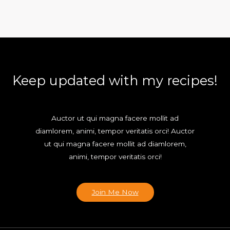
Keep updated with my recipes!
Auctor ut qui magna facere mollit ad
diamlorem, animi, tempor veritatis orci! Auctor
ut qui magna facere mollit ad diamlorem,
animi, tempor veritatis orci!
Join Me Now