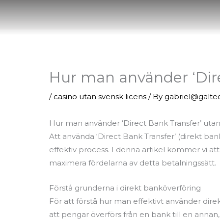
Skip
to
content
Hur man använder ‘Dire
/
casino utan svensk licens
/ By
gabriel@galte
Hur man använder ‘Direct Bank Transfer’ utanf
Att använda ‘Direct Bank Transfer’ (direkt ba
effektiv process. I denna artikel kommer vi att
maximera fördelarna av detta betalningssätt.
Förstå grunderna i direkt banköverföring
För att förstå hur man effektivt använder direk
att pengar överförs från en bank till en anna