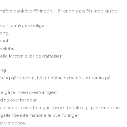
mföra banköverföringen. Här är en steg-för-steg-guide:
k din bankpersonligen.
ring.
ant.
 valuta.
la kvitton eller bekräftelser.
ing
öring går smidigt, här är några extra tips att tänka på:
lle gå fel med överföringen.
dina överföringar.
aditionella överföringar, såsom betalningstjänster online.
gällande internationella överföringar.
lp vid behov.