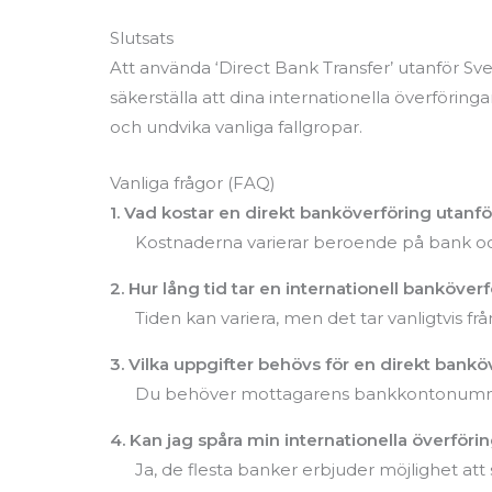
Slutsats
Att använda ‘Direct Bank Transfer’ utanför Sv
säkerställa att dina internationella överföringar 
och undvika vanliga fallgropar.
Vanliga frågor (FAQ)
1. Vad kostar en direkt banköverföring utanf
Kostnaderna varierar beroende på bank och m
2. Hur lång tid tar en internationell banköver
Tiden kan variera, men det tar vanligtvis f
3. Vilka uppgifter behövs för en direkt bankö
Du behöver mottagarens bankkontonummer
4. Kan jag spåra min internationella överföri
Ja, de flesta banker erbjuder möjlighet at