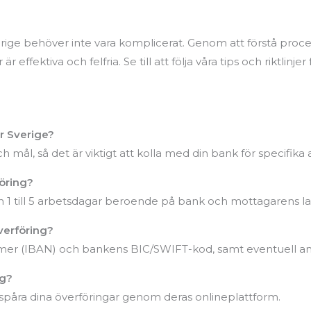
erige behöver inte vara komplicerat. Genom att förstå proc
är effektiva och felfria. Se till att följa våra tips och riktlin
ör Sverige?
ål, så det är viktigt att kolla med din bank för specifika a
föring?
rån 1 till 5 arbetsdagar beroende på bank och mottagarens l
verföring?
 (IBAN) och bankens BIC/SWIFT-kod, samt eventuell anna
ng?
t spåra dina överföringar genom deras onlineplattform.