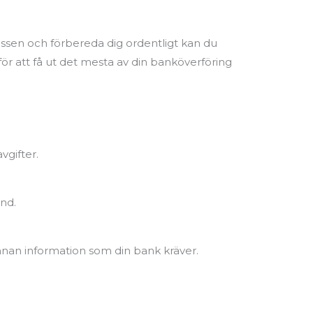
essen och förbereda dig ordentligt kan du
jer för att få ut det mesta av din banköverföring
vgifter.
and.
n information som din bank kräver.