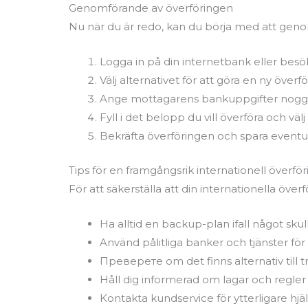
Genomförande av överföringen
Nu när du är redo, kan du börja med att geno
Logga in på din internetbank eller besö
Välj alternativet för att göra en ny överfö
Ange mottagarens bankuppgifter noggr
Fyll i det belopp du vill överföra och välj
Bekräfta överföringen och spara eventuel
Tips för en framgångsrik internationell överför
För att säkerställa att din internationella överf
Ha alltid en backup-plan ifall något sku
Använd pålitliga banker och tjänster för 
Преверете om det finns alternativ till tr
Håll dig informerad om lagar och regler 
Kontakta kundservice för ytterligare hjä