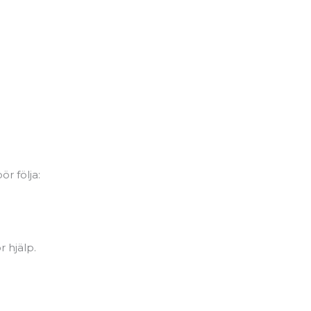
r följa:
r hjälp.