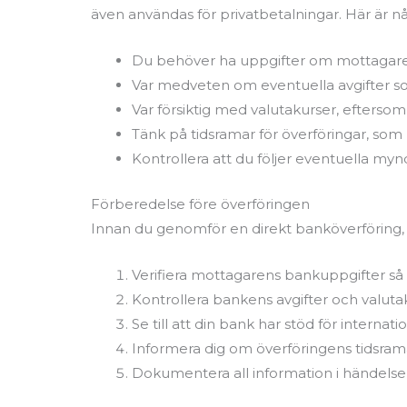
även användas för privatbetalningar. Här är nå
Du behöver ha uppgifter om mottagare
Var medveten om eventuella avgifter som
Var försiktig med valutakurser, efters
Tänk på tidsramar för överföringar, so
Kontrollera att du följer eventuella mynd
Förberedelse före överföringen
Innan du genomför en direkt banköverföring, är
Verifiera mottagarens bankuppgifter så a
Kontrollera bankens avgifter och valuta
Se till att din bank har stöd för internat
Informera dig om överföringens tidsrama
Dokumentera all information i händels