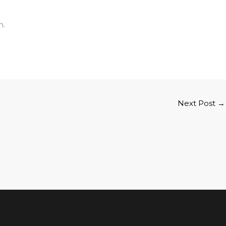
n.
Next Post
→