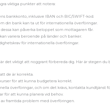
gra viktiga punkter att notera:
ns bankkonto, inklusive IBAN och BIC/SWIFT-kod.
 din bank kan ta ut för internationella överföringar.
om dessa kan påverka beloppet som mottagaren får.
m kan variera beroende på länder och banker.
ighetskrav för internationella överföringar.
 det viktigt att noggrant förbereda dig. Här är stegen du bö
tt de är korrekta.
kurser för att kunna budgetera korrekt.
ionella överföringar, och om det krävs, kontakta kundtjänst fö
r för att kunna planera vid behov.
e av framtida problem med överföringen.