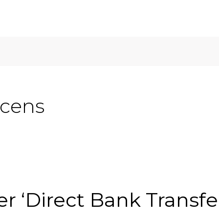
icens
 ‘Direct Bank Transfer