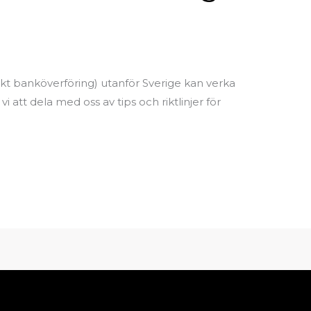
ekt banköverföring) utanför Sverige kan verka
att dela med oss av tips och riktlinjer för