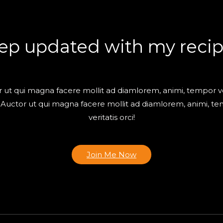
ep updated with my recip
 ut qui magna facere mollit ad diamlorem, animi, tempor ve
! Auctor ut qui magna facere mollit ad diamlorem, animi, t
veritatis orci!
Join Me Now