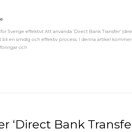
me
ör Sverige effektivt Att använda ‘Direct Bank Transfer’ (dir
i en smidig och effektiv process. I denna artikel kommer vi 
rföringar och
 ‘Direct Bank Transfer