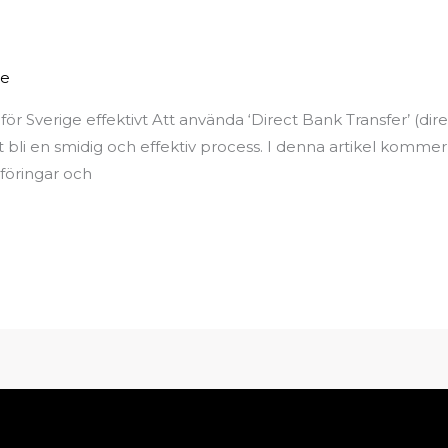
me
ör Sverige effektivt Att använda ‘Direct Bank Transfer’ (dir
i en smidig och effektiv process. I denna artikel kommer vi 
rföringar och