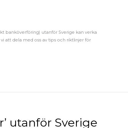
ekt banköverföring) utanför Sverige kan verka
att dela med oss av tips och riktlinjer för
’ utanför Sverige