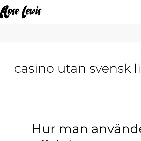
Skip
to
content
casino utan svensk l
Hur man använder