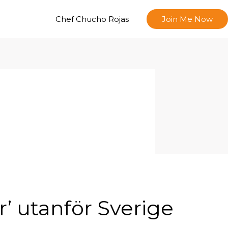
Chef Chucho Rojas
Join Me Now
’ utanför Sverige