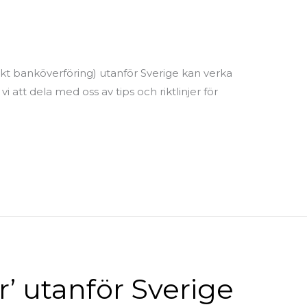
ekt banköverföring) utanför Sverige kan verka
att dela med oss av tips och riktlinjer för
’ utanför Sverige