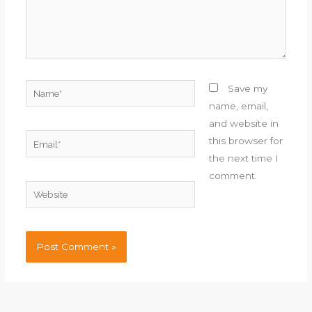
Name*
Save my
name, email,
and website in
Email*
this browser for
the next time I
comment.
Website