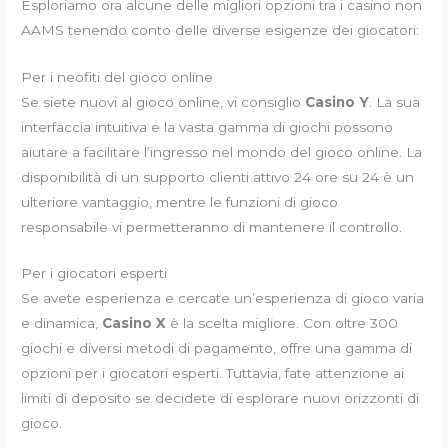
Esploriamo ora alcune delle migliori opzioni tra i casino non
AAMS tenendo conto delle diverse esigenze dei giocatori:
Per i neofiti del gioco online
Se siete nuovi al gioco online, vi consiglio
Casino Y
. La sua
interfaccia intuitiva e la vasta gamma di giochi possono
aiutare a facilitare l’ingresso nel mondo del gioco online. La
disponibilità di un supporto clienti attivo 24 ore su 24 è un
ulteriore vantaggio, mentre le funzioni di gioco
responsabile vi permetteranno di mantenere il controllo.
Per i giocatori esperti
Se avete esperienza e cercate un’esperienza di gioco varia
e dinamica,
Casino X
è la scelta migliore. Con oltre 300
giochi e diversi metodi di pagamento, offre una gamma di
opzioni per i giocatori esperti. Tuttavia, fate attenzione ai
limiti di deposito se decidete di esplorare nuovi orizzonti di
gioco.