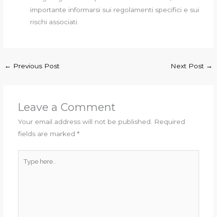
importante informarsi sui regolamenti specifici e sui
rischi associati.
←
Previous Post
Next Post
→
Leave a Comment
Your email address will not be published.
Required
fields are marked
*
Type
here..