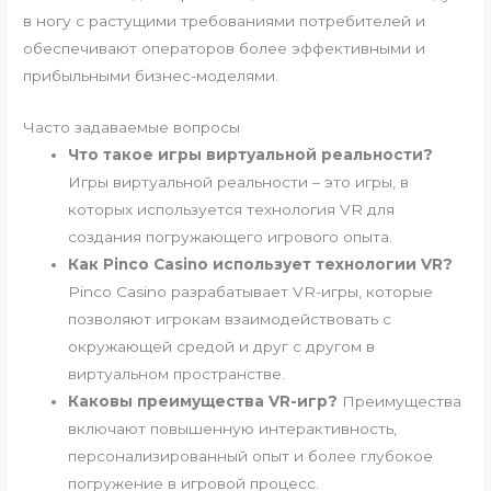
в ногу с растущими требованиями потребителей и
обеспечивают операторов более эффективными и
прибыльными бизнес-моделями.
Часто задаваемые вопросы
Что такое игры виртуальной реальности?
Игры виртуальной реальности – это игры, в
которых используется технология VR для
создания погружающего игрового опыта.
Как Pinco Casino использует технологии VR?
Pinco Casino разрабатывает VR-игры, которые
позволяют игрокам взаимодействовать с
окружающей средой и друг с другом в
виртуальном пространстве.
Каковы преимущества VR-игр?
Преимущества
включают повышенную интерактивность,
персонализированный опыт и более глубокое
погружение в игровой процесс.