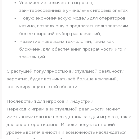
Увеличение количества игроков,
заинтересованных в уникальных игровых опытах;
Новую экономическую модель для операторов
казино, позволяющую предлагать пользователям
более широкий выбор развлечений;
Развитие новейших технологий, таких как
блокчейн, для обеспечения прозрачности игр и
транзакций.
С растущей популярностью виртуальной реальности,
вероятно, будет возникать всё больше компаний,
конкурирующих в этой области.
Последствия для игроков и индустрии
Переход к играм в виртуальной реальности может
иметь значительные последствия как для игроков, так и
для операторов казино. Игроки получают новый
уровень вовлеченности и возможность наслаждаться