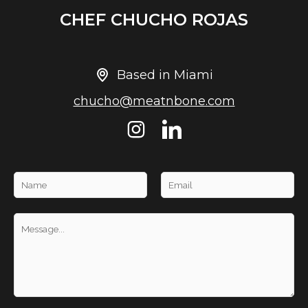
CHEF CHUCHO ROJAS
Based in Miami
chucho@meatnbone.com