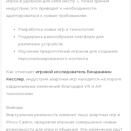
игрой в удобном для себя месте. С точки зрения
индустрии, это приводит к необходимости
адаптироваться к новым требованиям:
Разработка новых игр и технологий;
Поддержка разнообразия платформ для
различных устройств;
Изучение предпочтений игроков для создания
персонализированного контента.
Как отмечает
игровой исследователь Бенджамин
Кесслер
, индустрия азартных игр находится на пороге
кардинальных изменений благодаря VR и AR
технологиям.
Выводы
Виртуальная реальность изменит лицо азартных игр в
Pinco Casino, предлагая игрокам совершенно новые
возможности для игры и общения. Эти изменения идут