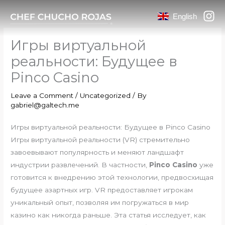
Skip
English
to
content
Игры виртуальной
реальности: Будущее в
Pinco Casino
Leave a Comment
/
Uncategorized
/ By
gabriel@galtech.me
Игры виртуальной реальности: Будущее в Pinco Casino
Игры виртуальной реальности (VR) стремительно
завоевывают популярность и меняют ландшафт
индустрии развлечений. В частности,
Pinco Casino
уже
готовится к внедрению этой технологии, предвосхищая
будущее азартных игр. VR предоставляет игрокам
уникальный опыт, позволяя им погружаться в мир
казино как никогда раньше. Эта статья исследует, как