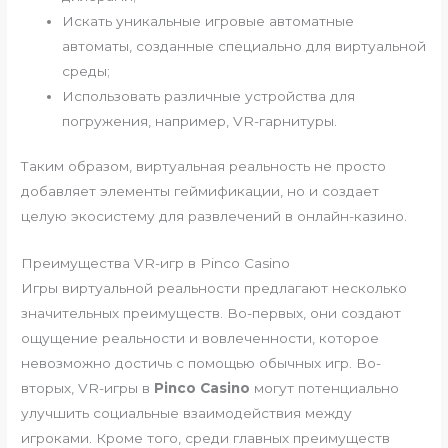
Искать уникальные игровые автоматные
автоматы, созданные специально для виртуальной
среды;
Использовать различные устройства для
погружения, например, VR-гарнитуры.
Таким образом, виртуальная реальность не просто
добавляет элементы геймификации, но и создает
целую экосистему для развлечений в онлайн-казино.
Преимущества VR-игр в Pinco Casino
Игры виртуальной реальности предлагают несколько
значительных преимуществ. Во-первых, они создают
ощущение реальности и вовлеченности, которое
невозможно достичь с помощью обычных игр. Во-
вторых, VR-игры в
Pinco Casino
могут потенциально
улучшить социальные взаимодействия между
игроками. Кроме того, среди главных преимуществ