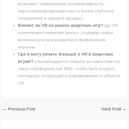
включают повышенную интерактивность,
персонализированный опыт и более глубокое
погружение в игровой процесс.
Влияет ли VR на рынок азартных игр?
Да, VR
значительно изменяет рынок, создавая новые
возможности для развития и привлечения
игроков.
Где я могу узнать больше о VR в азартных
играх?
Рекомендуется следить за новостями на
таких платформах как BBC, чтобы быть в курсе
последних тенденций и нововведений в области
VR.
←
Previous Post
Next Post
→