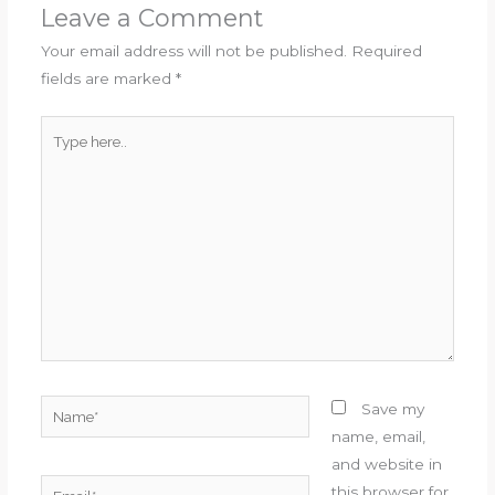
Leave a Comment
Your email address will not be published.
Required
fields are marked
*
Type
here..
Name*
Save my
name, email,
and website in
Email*
this browser for