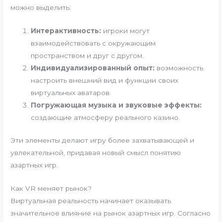
можно выделить:
Интерактивность:
игроки могут
взаимодействовать с окружающим
пространством и друг с другом.
Индивидуализированный опыт:
возможность
настроить внешний вид и функции своих
виртуальных аватаров.
Погружающая музыка и звуковые эффекты:
создающие атмосферу реального казино.
Эти элементы делают игру более захватывающей и
увлекательной, придавая новый смысл понятию
азартных игр.
Как VR меняет рынок?
Виртуальная реальность начинает оказывать
значительное влияние на рынок азартных игр. Согласно