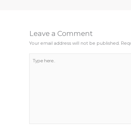
Leave a Comment
Your email address will not be published.
Requ
Type
here..