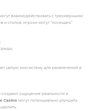
 могут взаимодействовать с трехмерными
в и столов, игроки могут “посещать”
;
среды;
ает целую экосистему для развлечений в
и создают ощущение реальности и
o Casino
могут потенциально улучшить
ыделить: