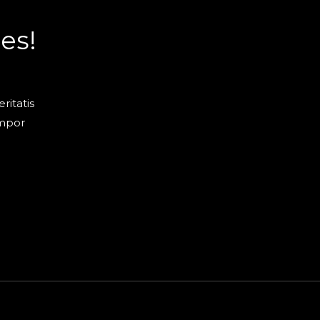
es!
ritatis
empor