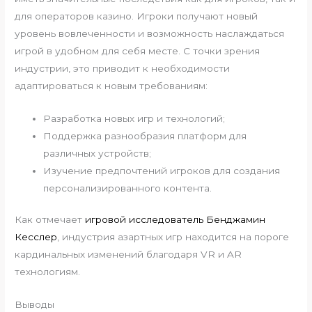
для операторов казино. Игроки получают новый
уровень вовлеченности и возможность наслаждаться
игрой в удобном для себя месте. С точки зрения
индустрии, это приводит к необходимости
адаптироваться к новым требованиям:
Разработка новых игр и технологий;
Поддержка разнообразия платформ для
различных устройств;
Изучение предпочтений игроков для создания
персонализированного контента.
Как отмечает
игровой исследователь Бенджамин
Кесслер
, индустрия азартных игр находится на пороге
кардинальных изменений благодаря VR и AR
технологиям.
Выводы