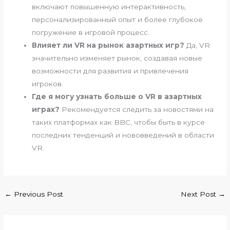
включают повышенную интерактивность,
персонализированный опыт и более глубокое
погружение в игровой процесс.
Влияет ли VR на рынок азартных игр?
Да, VR
значительно изменяет рынок, создавая новые
возможности для развития и привлечения
игроков.
Где я могу узнать больше о VR в азартных
играх?
Рекомендуется следить за новостями на
таких платформах как BBC, чтобы быть в курсе
последних тенденций и нововведений в области
VR.
←
Previous Post
Next Post
→