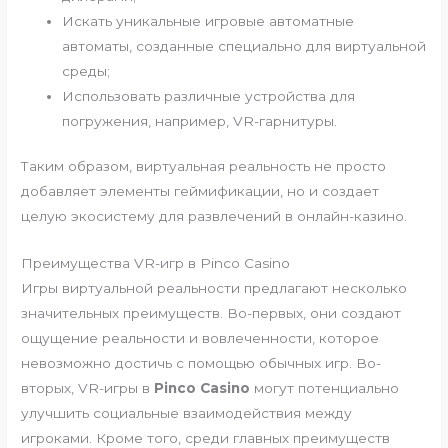
Искать уникальные игровые автоматные
автоматы, созданные специально для виртуальной
среды;
Использовать различные устройства для
погружения, например, VR-гарнитуры.
Таким образом, виртуальная реальность не просто
добавляет элементы геймификации, но и создает
целую экосистему для развлечений в онлайн-казино.
Преимущества VR-игр в Pinco Casino
Игры виртуальной реальности предлагают несколько
значительных преимуществ. Во-первых, они создают
ощущение реальности и вовлеченности, которое
невозможно достичь с помощью обычных игр. Во-
вторых, VR-игры в
Pinco Casino
могут потенциально
улучшить социальные взаимодействия между
игроками. Кроме того, среди главных преимуществ