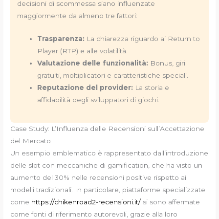
decisioni di scommessa siano influenzate
maggiormente da almeno tre fattori:
Trasparenza:
La chiarezza riguardo ai Return to
Player (RTP) e alle volatilità.
Valutazione delle funzionalità:
Bonus, giri
gratuiti, moltiplicatori e caratteristiche speciali.
Reputazione del provider:
La storia e
affidabilità degli sviluppatori di giochi.
Case Study: L’Influenza delle Recensioni sull’Accettazione
del Mercato
Un esempio emblematico è rappresentato dall’introduzione
delle slot con meccaniche di gamification, che ha visto un
aumento del 30% nelle recensioni positive rispetto ai
modelli tradizionali. In particolare, piattaforme specializzate
come
https://chikenroad2-recensioni.it/
si sono affermate
come fonti di riferimento autorevoli, grazie alla loro