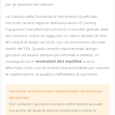
per gli operatori del settore.
La Crescita della Domanda di Recensioni Qualificate
Secondo recenti rapporti dell’Association of Gaming
Equipment Manufacturers (AGEM), il mercato globale delle
slot machine online ha raggiunto un valore stimato di oltre
60 miliardi di dollari nel 2023, con un incremento annuale
medio del 12%. Questa crescita esponenziale spinge i
giocatori ad essere sempre più informati e selettivi. Di
conseguenza, le
recensioni slot machine
si sono
affermate come uno strumento imprescindibile per valutare
le caratteristiche, la qualità e l’affidabilità di ogni titolo.
Perché le recensioni sono determinanti nel processo
decisionale
Non soltanto i giocatori cercano informazioni accurati,
ma anche gli studi di settore evidenziano come le