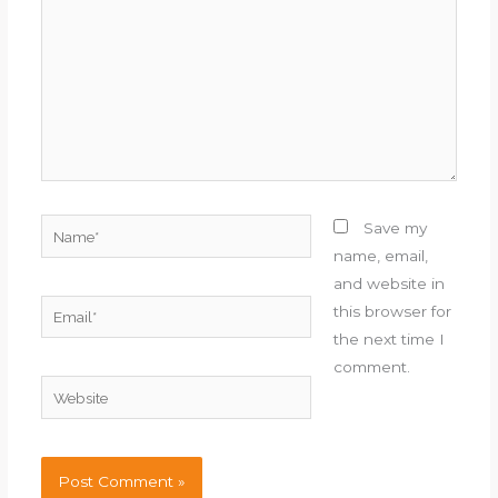
Name*
Save my
name, email,
and website in
Email*
this browser for
the next time I
comment.
Website