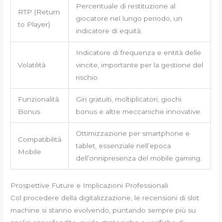
Percentuale di restituzione al
RTP (Return
giocatore nel lungo periodo, un
to Player)
indicatore di equità.
Indicatore di frequenza e entità delle
Volatilità
vincite, importante per la gestione del
rischio.
Funzionalità
Giri gratuiti, moltiplicatori, giochi
Bonus
bonus e altre meccaniche innovative.
Ottimizzazione per smartphone e
Compatibilità
tablet, essenziale nell’epoca
Mobile
dell’onnipresenza del mobile gaming.
Prospettive Future e Implicazioni Professionali
Col procedere della digitalizzazione, le recensioni di slot
machine si stanno evolvendo, puntando sempre più su