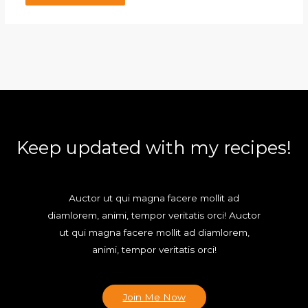
Keep updated with my recipes!
Auctor ut qui magna facere mollit ad
diamlorem, animi, tempor veritatis orci! Auctor
ut qui magna facere mollit ad diamlorem,
animi, tempor veritatis orci!
Join Me Now