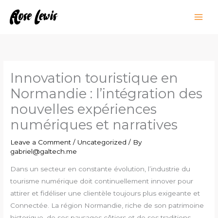
Skip
to
content
Innovation touristique en
Normandie : l’intégration des
nouvelles expériences
numériques et narratives
Leave a Comment
/
Uncategorized
/ By
gabriel@galtech.me
Dans un secteur en constante évolution, l’industrie du
tourisme numérique doit continuellement innover pour
attirer et fidéliser une clientèle toujours plus exigeante et
Connectée. La région Normandie, riche de son patrimoine
historique, de ses paysages côtiers et de ses traditions