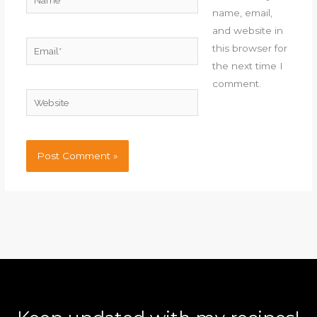
name, email,
and website in
Email*
this browser for
the next time I
comment.
Website