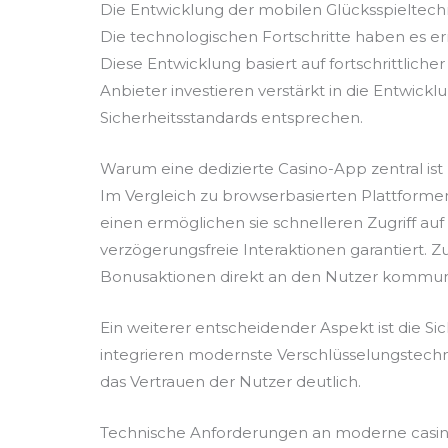
Die Entwicklung der mobilen Glücksspieltech
Die technologischen Fortschritte haben es er
Diese Entwicklung basiert auf fortschrittlic
Anbieter investieren verstärkt in die Entwick
Sicherheitsstandards entsprechen.
Warum eine dedizierte Casino-App zentral ist
Im Vergleich zu browserbasierten Plattformen
einen ermöglichen sie schnelleren Zugriff auf
verzögerungsfreie Interaktionen garantiert.
Bonusaktionen direkt an den Nutzer kommun
Ein weiterer entscheidender Aspekt ist die Si
integrieren modernste Verschlüsselungstechno
das Vertrauen der Nutzer deutlich.
Technische Anforderungen an moderne casin