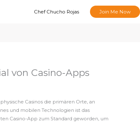
Chef Chucho Rojas
Join Me Now
zial von Casino-Apps
 physische Casinos die primären Orte, an
nes und mobilen Technologien ist das
ickelten Casino-App zum Standard geworden, um