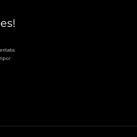
es!
ritatis
empor