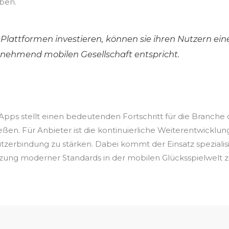
eben.
Plattformen investieren, können sie ihren Nutzern e
unehmend mobilen Gesellschaft entspricht.
pps stellt einen bedeutenden Fortschritt für die Branche 
eßen. Für Anbieter ist die kontinuierliche Weiterentwickl
rbindung zu stärken. Dabei kommt der Einsatz spezialisie
ung moderner Standards in der mobilen Glücksspielwelt z