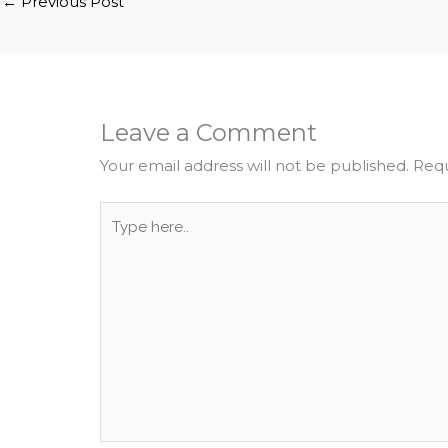
←
Previous Post
Leave a Comment
Your email address will not be published.
Requ
Type
here..