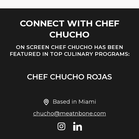
CONNECT WITH CHEF
CHUCHO
ON SCREEN CHEF CHUCHO HAS BEEN
FEATURED IN TOP CULINARY PROGRAMS:
CHEF CHUCHO ROJAS
Based in Miami
chucho@meatnbone.com