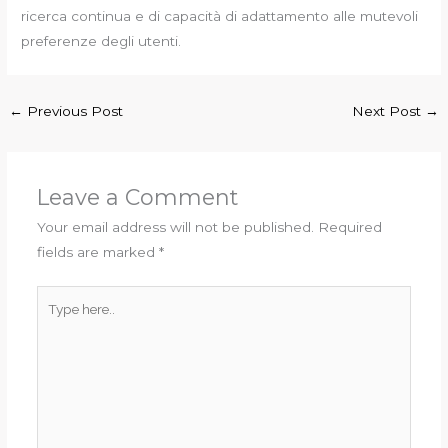
ricerca continua e di capacità di adattamento alle mutevoli
preferenze degli utenti.
←
Previous Post
Next Post
→
Leave a Comment
Your email address will not be published.
Required
fields are marked
*
Type
here..