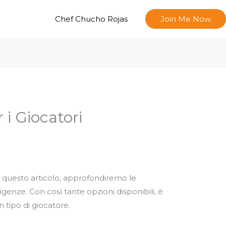
Chef Chucho Rojas
Join Me Now
i Giocatori
In questo articolo, approfondiremo le
igenze. Con così tante opzioni disponibili, è
 tipo di giocatore.