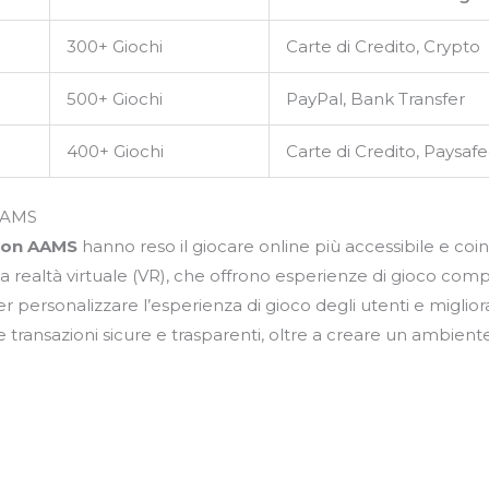
300+ Giochi
Carte di Credito, Crypto
500+ Giochi
PayPal, Bank Transfer
400+ Giochi
Carte di Credito, Paysaf
 AAMS
 non AAMS
hanno reso il giocare online più accessibile e co
a realtà virtuale (VR), che offrono esperienze di gioco com
er personalizzare l’esperienza di gioco degli utenti e miglior
e transazioni sicure e trasparenti, oltre a creare un ambient