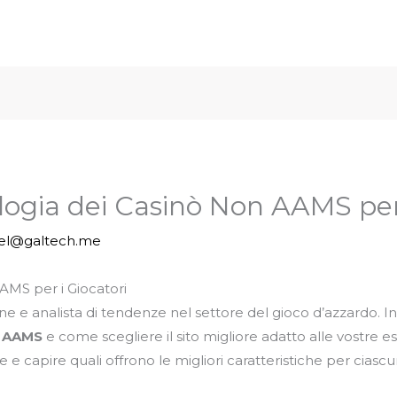
logia dei Casinò Non AAMS per 
iel@galtech.me
AMS per i Giocatori
ine e analista di tendenze nel settore del gioco d’azzardo. 
n AAMS
e come scegliere il sito migliore adatto alle vostre es
 capire quali offrono le migliori caratteristiche per ciascun