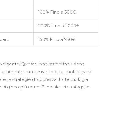
100% Fino a 500€
200% Fino a 1.000€
ecard
150% Fino a 750€
involgente. Queste innovazioni includono
pletamente immersive. Inoltre, molti casinò
are le strategie di sicurezza. La tecnologia
e di gioco più equo. Ecco alcuni vantaggi e