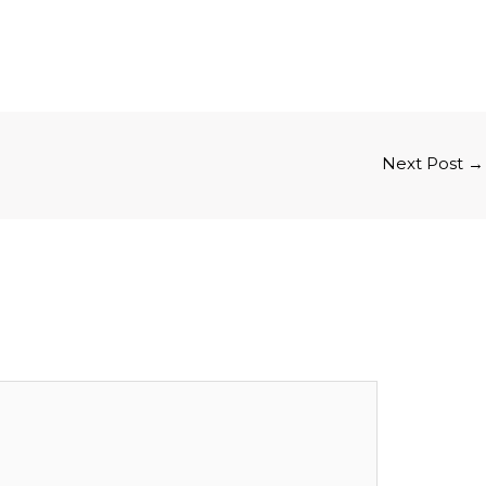
Next Post
→