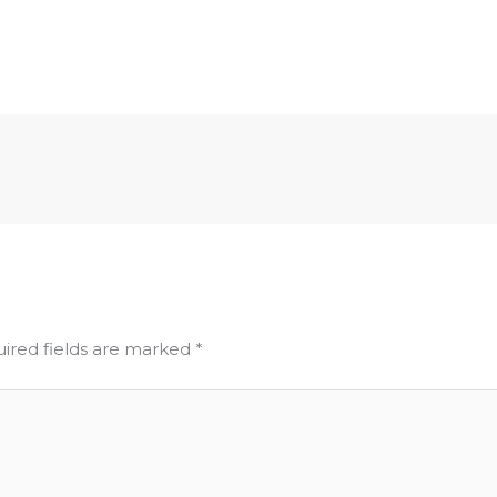
ired fields are marked
*