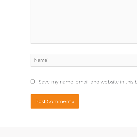
Name*
Save my name, email, and website in this 