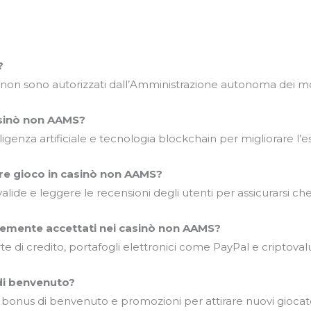
?
e non sono autorizzati dall’Amministrazione autonoma dei mono
asinò non AAMS?
ligenza artificiale e tecnologia blockchain per migliorare l’e
re gioco in casinò non AAMS?
ide e leggere le recensioni degli utenti per assicurarsi che 
emente accettati nei casinò non AAMS?
 di credito, portafogli elettronici come PayPal e criptoval
di benvenuto?
 bonus di benvenuto e promozioni per attirare nuovi giocato