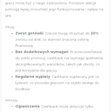
gracz może być z niego zadowolony. Poniższe sekcje
pomogą lepiej zrozumieć jego funkcjonowanie i wpływ na
grę.
Plusy
Zwrot gotówki
: Gracze mogą otrzymać do
20%
zwrotu od strat, co stanowi znaczną osłonę
finansową.
Bez dodatkowych wymagań
: W przeciwieństwie
do wielu promocji, cashback nie wymaga spełnienia
skomplikowanych warunków, takich jak obroty, co
jest korzystne dla graczy.
Regularne wypłaty
: Cashback wypłacany jest co
tydzień, co pozwala graczom na szybki dostęp do
środków.
Minusy
Ograniczenia
: Cashback może dotyczyć tylko