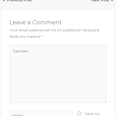
Leave a Comment
Your email address will not be published.
Required
fields are marked
*
Type
here..
Name*
Save my