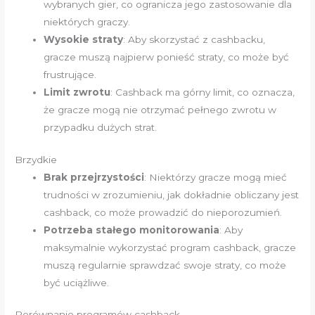
wybranych gier, co ogranicza jego zastosowanie dla
niektórych graczy.
Wysokie straty
: Aby skorzystać z cashbacku,
gracze muszą najpierw ponieść straty, co może być
frustrujące.
Limit zwrotu
: Cashback ma górny limit, co oznacza,
że gracze mogą nie otrzymać pełnego zwrotu w
przypadku dużych strat.
Brzydkie
Brak przejrzystości
: Niektórzy gracze mogą mieć
trudności w zrozumieniu, jak dokładnie obliczany jest
cashback, co może prowadzić do nieporozumień.
Potrzeba stałego monitorowania
: Aby
maksymalnie wykorzystać program cashback, gracze
muszą regularnie sprawdzać swoje straty, co może
być uciążliwe.
Porównanie programów cashback