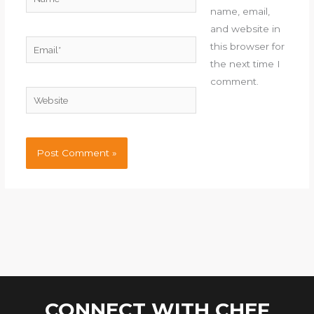
name, email,
and website in
Email*
this browser for
the next time I
comment.
Website
CONNECT WITH CHEF