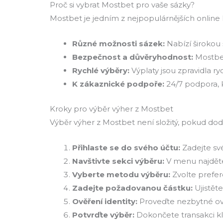
Proč si vybrat Mostbet pro vaše sázky?
Mostbet je jedním z nejpopulárnějších online k
Různé možnosti sázek:
Nabízí širokou š
Bezpečnost a důvěryhodnost:
Mostbet
Rychlé výběry:
Výplaty jsou zpravidla ryc
K zákaznické podpoře:
24/7 podpora, k
Kroky pro výběr výher z Mostbet
Výběr výher z Mostbet není složitý, pokud dodr
Přihlaste se do svého účtu:
Zadejte své
Navštivte sekci výběru:
V menu najděte
Vyberte metodu výběru:
Zvolte prefer
Zadejte požadovanou částku:
Ujistěte
Ověření identity:
Proveďte nezbytné ově
Potvrďte výběr:
Dokončete transakci kli