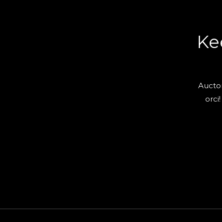
Ke
Auctor
orci