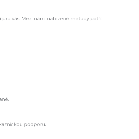
 pro vás. Mezi námi nabízené metody patří:
ané.
ákaznickou podporu.