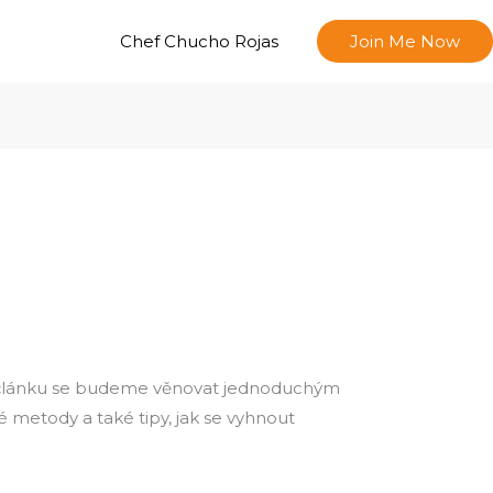
Chef Chucho Rojas
Join Me Now
to článku se budeme věnovat jednoduchým
metody a také tipy, jak se vyhnout
.