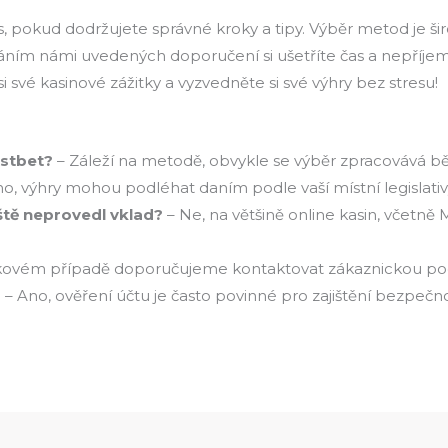
, pokud dodržujete správné kroky a tipy. Výběr metod je š
ním námi uvedených doporučení si ušetříte čas a nepříjemno
i své kasinové zážitky a vyzvedněte si své výhry bez stresu!
ostbet?
– Záleží na metodě, obvykle se výběr zpracovává b
o, výhry mohou podléhat daním podle vaší místní legislativ
ště neprovedl vklad?
– Ne, na většině online kasin, včetně
kovém případě doporučujeme kontaktovat zákaznickou po
?
– Ano, ověření účtu je často povinné pro zajištění bezpečno