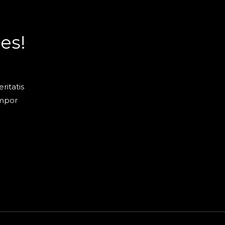
es!
ritatis
empor