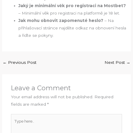
Jaký je minimální věk pro registraci na Mostbet?
– Minimální věk pro registraci na platformě je 18 let.
Jak mohu obnovit zapomenuté heslo?
– Na
přihlašovací stránce najděte odkaz na obnovení hesla
a řiďte se pokyny.
←
Previous Post
Next Post
→
Leave a Comment
Your email address will not be published.
Required
fields are marked
*
Type
here..