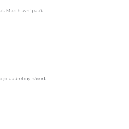
. Mezi hlavní patří:
de je podrobný návod: