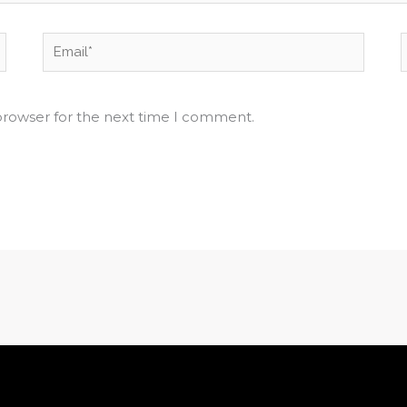
Email*
browser for the next time I comment.