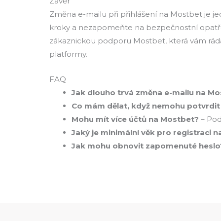
Závěr
Změna e-mailu při přihlášení na Mostbet je 
kroky a nezapomeňte na bezpečnostní opatření
zákaznickou podporu Mostbet, která vám rád
platformy.
FAQ
Jak dlouho trvá změna e-mailu na Mo
Co mám dělat, když nemohu potvrdit
Mohu mít více účtů na Mostbet?
– Pod
Jaký je minimální věk pro registraci 
Jak mohu obnovit zapomenuté heslo