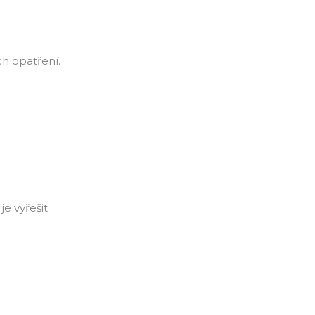
ch opatření.
e vyřešit: