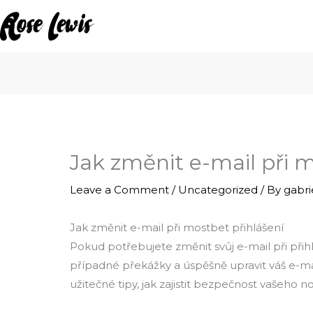
Skip
to
content
Jak změnit e-mail při m
Leave a Comment
/
Uncategorized
/ By
gabr
Jak změnit e-mail při mostbet přihlášení
Pokud potřebujete změnit svůj e-mail při přih
případné překážky a úspěšně upravit váš e-ma
užitečné tipy, jak zajistit bezpečnost vašeho n