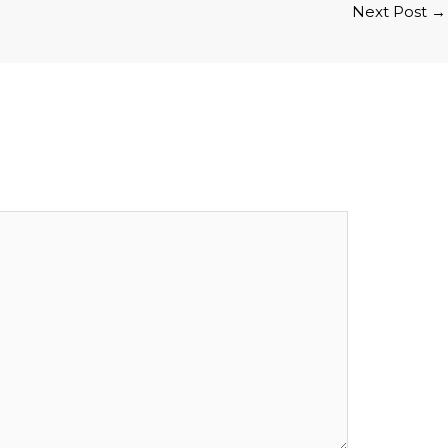
Next Post
→