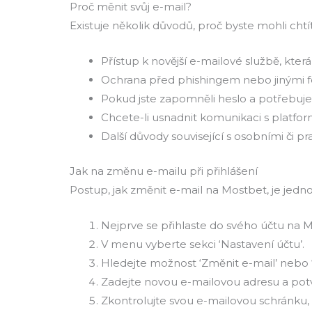
Proč měnit svůj e-mail?
Existuje několik důvodů, proč byste mohli cht
Přístup k novější e-mailové službě, kter
Ochrana před phishingem nebo jinými 
Pokud jste zapomněli heslo a potřebuj
Chcete-li usnadnit komunikaci s platfo
Další důvody související s osobními či 
Jak na změnu e-mailu při přihlášení
Postup, jak změnit e-mail na Mostbet, je jedn
Nejprve se přihlaste do svého účtu na 
V menu vyberte sekci ‘Nastavení účtu’.
Hledejte možnost ‘Změnit e-mail’ nebo ‘
Zadejte novou e-mailovou adresu a potvr
Zkontrolujte svou e-mailovou schránku, 