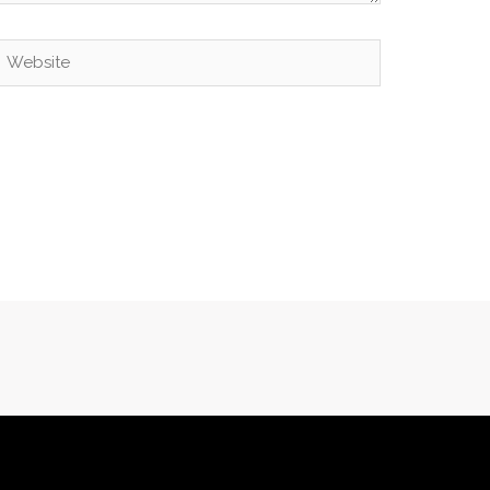
Website