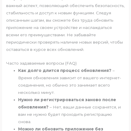
важный аспект, позволяющий обеспечить безопасность,
стабильность и доступ к новым функциям. Следуя
описанным шагам, вы сможете без труда обновить
приложение на своем устройстве и наслаждаться
всеми его преимуществами. Не забывайте
периодически проверять наличие новых версий, чтобы
оставаться в курсе всех обновлений.
Часто задаваемые вопросы (FAQ)
Как долго длится процесс обновления?
–
Время обновления зависит от вашего интернет-
соединения, но обычно это занимает всего
несколько минут.
Нужно ли регистрироваться заново после
обновления?
– Нет, ваши данные сохранятся, и
вам не нужно будет проходить регистрацию
снова.
Можно ли обновить приложение без