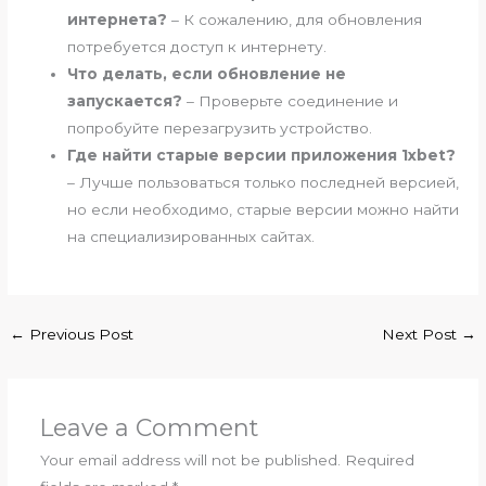
интернета?
– К сожалению, для обновления
потребуется доступ к интернету.
Что делать, если обновление не
запускается?
– Проверьте соединение и
попробуйте перезагрузить устройство.
Где найти старые версии приложения 1xbet?
– Лучше пользоваться только последней версией,
но если необходимо, старые версии можно найти
на специализированных сайтах.
←
Previous Post
Next Post
→
Leave a Comment
Your email address will not be published.
Required