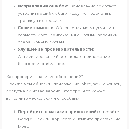
Исправления ошибок:
Обновления помогают
устранить ошибки, баги и другие недочеты в
предыдущих версиях.
Совместимость:
Обновления могут улучшить
совместимость приложения с новыми версиями
операционных систем.
Улучшение производительности:
Оптимизированный код делает приложение
быстрее и стабильнее.
Как проверить наличие обновлений?
Прежде чем обновить приложение 1xbet, важно узнать,
доступна ли новая версия. Этот процесс можно
выполнить несколькими способами:
Перейдите в магазин приложений:
Откройте
Google Play или App Store и найдите приложение
1xbet.