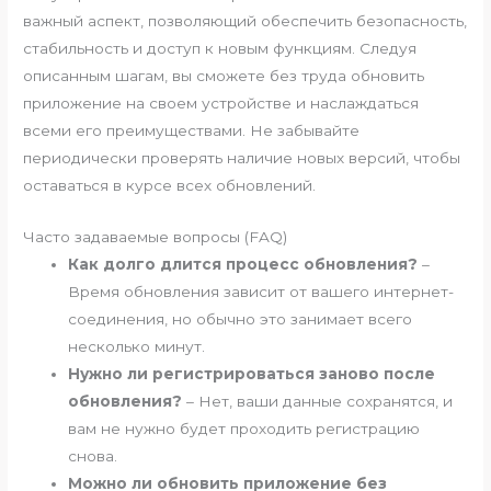
важный аспект, позволяющий обеспечить безопасность,
стабильность и доступ к новым функциям. Следуя
описанным шагам, вы сможете без труда обновить
приложение на своем устройстве и наслаждаться
всеми его преимуществами. Не забывайте
периодически проверять наличие новых версий, чтобы
оставаться в курсе всех обновлений.
Часто задаваемые вопросы (FAQ)
Как долго длится процесс обновления?
–
Время обновления зависит от вашего интернет-
соединения, но обычно это занимает всего
несколько минут.
Нужно ли регистрироваться заново после
обновления?
– Нет, ваши данные сохранятся, и
вам не нужно будет проходить регистрацию
снова.
Можно ли обновить приложение без