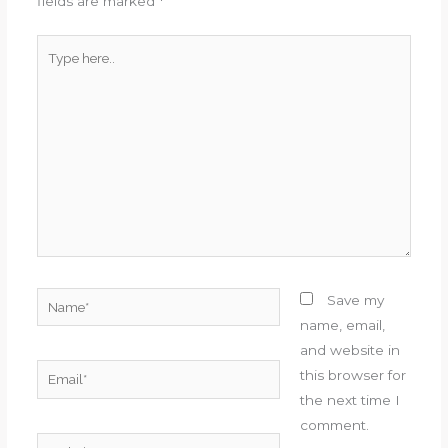
fields are marked
*
Type
here..
Name*
Save my
name, email,
and website in
Email*
this browser for
the next time I
comment.
Website