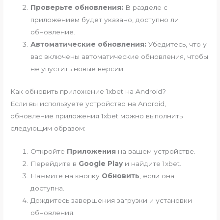
Проверьте обновления:
В разделе с
приложением будет указано, доступно ли
обновление.
Автоматические обновления:
Убедитесь, что у
вас включены автоматические обновления, чтобы
не упустить новые версии.
Как обновить приложение 1xbet на Android?
Если вы используете устройство на Android,
обновление приложения 1xbet можно выполнить
следующим образом:
Откройте
Приложения
на вашем устройстве.
Перейдите в
Google Play
и найдите 1xbet.
Нажмите на кнопку
Обновить
, если она
доступна.
Дождитесь завершения загрузки и установки
обновления.