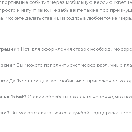
а спортивные события через мобильную версию 1xbet. 
просто и интуитивно. Не забывайте также про преимущ
вы можете делать ставки, находясь в любой точке мира
трации?
Нет, для оформления ставок необходимо заре
ерсии?
Вы можете пополнить счет через различные пл
et?
Да, 1xbet предлагает мобильное приложение, кото
 на 1xbet?
Ставки обрабатываются мгновенно, что поз
жки?
Вы можете связаться со службой поддержки через 