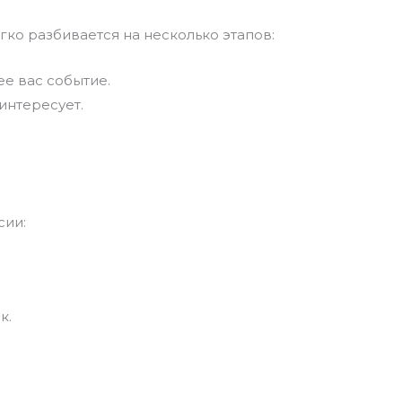
ко разбивается на несколько этапов:
е вас событие.
интересует.
сии:
к.