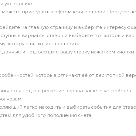
льную версию
 можете приступить к оформлению ставок. Процесс лег
ейдите на главную страницу и выберите интересующе
тупные варианты ставок и выберите тот, который вас 
у, которую вы хотите поставить.
 данные и подтвердите вашу ставку нажатием кнопки.
особенностей, которые отличают её от десктопной вер
аивается под разрешение экрана вашего устройства.
рогнозам.
ляющий легко находить и выбирать события для ставо
тем для удобного пополнения счета.