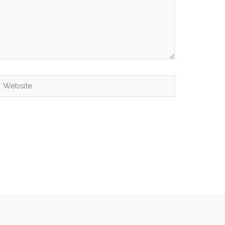
Website