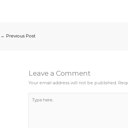
←
Previous Post
Leave a Comment
Your email address will not be published.
Requ
Type
here..