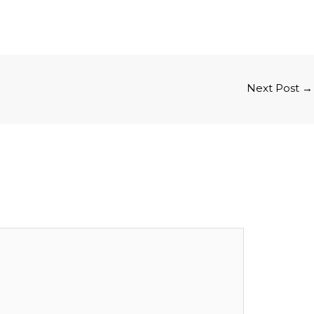
Next Post
→