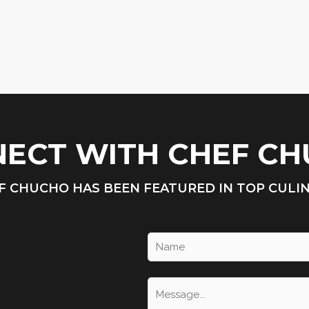
ECT WITH CHEF C
F CHUCHO HAS BEEN FEATURED IN TOP CULI