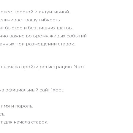
олее простой и интуитивной.
еличивает вашу гибкость.
т быстро и без лишних шагов.
нно важно во время живых событий.
анных при размещении ставок.
 сначала пройти регистрацию. Этот
а официальный сайт 1xbet.
имя и пароль.
ь.
 для начала ставок.