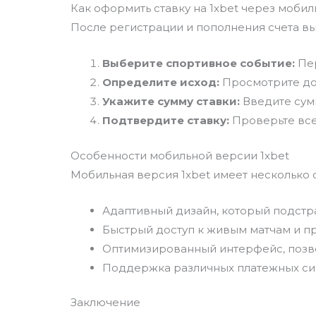
Как оформить ставку на 1xbet через моби
После регистрации и пополнения счета вы
Выберите спортивное событие:
Пер
Определите исход:
Просмотрите дос
Укажите сумму ставки:
Введите сумм
Подтвердите ставку:
Проверьте все
Особенности мобильной версии 1xbet
Мобильная версия 1xbet имеет несколько 
Адаптивный дизайн, который подстр
Быстрый доступ к живым матчам и п
Оптимизированный интерфейс, позво
Поддержка различных платежных сис
Заключение