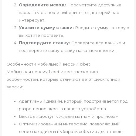
Определите исход:
Просмотрите доступные
варианты ставок и выберите тот, который вас
интересует.
Укажите сумму ставки:
Введите сумму, которую
вы хотите поставить.
Подтвердите ставку:
Проверьте все данные и
подтвердите вашу ставку нажатием кнопки.
Особенности мобильной версии 1xbet
Мобильная версия 1xbet имеет несколько
особенностей, которые отличают её от десктопной
версии:
Адаптивный дизайн, который подстраивается под
разрешение экрана вашего устройства.
Быстрый доступ к живым матчам и прогнозам.
Оптимизированный интерфейс, позволяющий
легко находить и выбирать события для ставок.