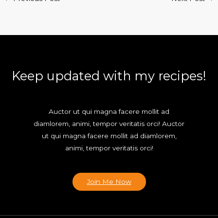
Keep updated with my recipes!
Auctor ut qui magna facere mollit ad
diamlorem, animi, tempor veritatis orci! Auctor
ut qui magna facere mollit ad diamlorem,
animi, tempor veritatis orci!
Join Me Now