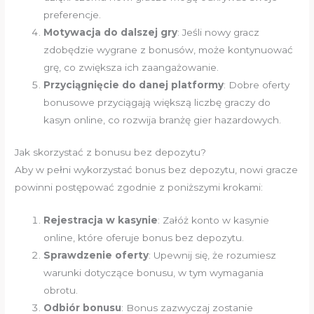
preferencje.
Motywacja do dalszej gry
: Jeśli nowy gracz
zdobędzie wygrane z bonusów, może kontynuować
grę, co zwiększa ich zaangażowanie.
Przyciągnięcie do danej platformy
: Dobre oferty
bonusowe przyciągają większą liczbę graczy do
kasyn online, co rozwija branżę gier hazardowych.
Jak skorzystać z bonusu bez depozytu?
Aby w pełni wykorzystać bonus bez depozytu, nowi gracze
powinni postępować zgodnie z poniższymi krokami:
Rejestracja w kasynie
: Załóż konto w kasynie
online, które oferuje bonus bez depozytu.
Sprawdzenie oferty
: Upewnij się, że rozumiesz
warunki dotyczące bonusu, w tym wymagania
obrotu.
Odbiór bonusu
: Bonus zazwyczaj zostanie