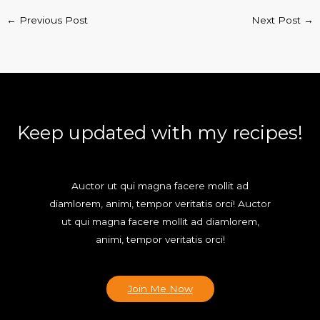
←
Previous Post
Next Post
→
Keep updated with my recipes!
Auctor ut qui magna facere mollit ad
diamlorem, animi, tempor veritatis orci! Auctor
ut qui magna facere mollit ad diamlorem,
animi, tempor veritatis orci!
Join Me Now