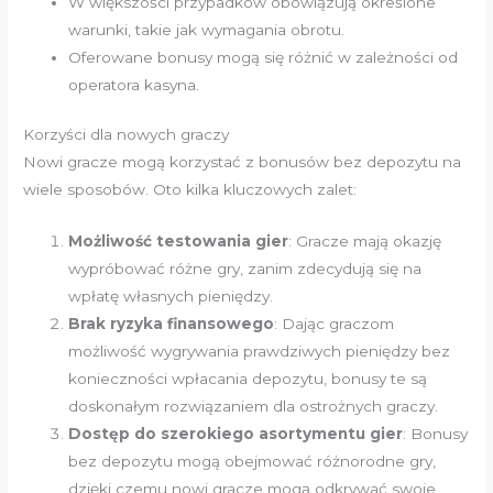
W większości przypadków obowiązują określone
warunki, takie jak wymagania obrotu.
Oferowane bonusy mogą się różnić w zależności od
operatora kasyna.
Korzyści dla nowych graczy
Nowi gracze mogą korzystać z bonusów bez depozytu na
wiele sposobów. Oto kilka kluczowych zalet:
Możliwość testowania gier
: Gracze mają okazję
wypróbować różne gry, zanim zdecydują się na
wpłatę własnych pieniędzy.
Brak ryzyka finansowego
: Dając graczom
możliwość wygrywania prawdziwych pieniędzy bez
konieczności wpłacania depozytu, bonusy te są
doskonałym rozwiązaniem dla ostrożnych graczy.
Dostęp do szerokiego asortymentu gier
: Bonusy
bez depozytu mogą obejmować różnorodne gry,
dzięki czemu nowi gracze mogą odkrywać swoje