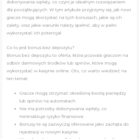
dokonywania wpłaty, co czyni je idealnym rozwiązaniem
dla początkujących. W tym artykule przyjrzymy się, jak nowi
gracze mogą skorzystać na tych bonusach, jakie są ich
zalety, oraz jakie warunki należy spełnić, aby w pełni
wykorzystać ich potencjał.
Co to jest bonus bez depozytu?
Bonus bez depozytu to oferta, która pozwala graczom na
odbiór darmowych środków lub spinów, które mogą
wykorzystać w kasynie online. Oto, co warto wiedzieć na
ten temat:
Gracze mogą otrzymać określoną kwotę pieniędzy
lub spinów na automatach.
Nie ma potrzeby dokonywania wpłaty, co
minimalizuje ryzyko finansowe.
Bonusy te są zazwyczaj oferowane jako zachęta do
rejestracji w nowym kasynie.