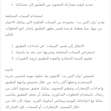
تحديد كيفية مشاركة المحتوى من التطبيق إلى حساباتك.
استخدام السمات المختلفة
يقدم “وان اكس بت” مجموعة من السمات الجاهزة التي يمكنك الاختيار
من بينها، مما يعطيك فرصة لتغيير مظهر التطبيق بإيجاز. اتبع الخطوات
التالية:
الانتقال إلى قسم “السمات” في إعدادات التطبيق.
استعراض السمات المختلفة وتجربتها حتى تجد ما يناسبك.
تطبيق السمة المختارة والعودة للتطبيق لرؤية التغييرات.
خاتمة
تخصيص “وان اكس بت” للايفون يعد خطوة مهمة لتحسين تجربة
المستخدم وجعلها أكثر راحة. من خلال تخصيص واجهة التطبيق
وإعدادات الإشعارات وتنظيم المحتوى، يمكنك تحقيق مستوىً أعلى من
رضاك. باستخدام الخطوات المذكورة، يمكنك أن تجعل التطبيق يتناسب
تمامًا مع احتياجاتك اليومية ويعكس أسلوبك الفريد. سواء كان ذلك من
خلال التصميم، الإشعارات، أو السمات، فإن الخيار لك.