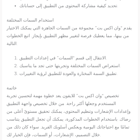
تحديد كيفية مشاركة المحتوى من التطبيق إلى حساباتك.
استخدام السمات المختلفة
يقدم “وان اكس بت” مجموعة من السمات الجاهزة التي يمكنك الاختيار
من بينها، مما يعطيك فرصة لتغيير مظهر التطبيق بإيجاز. اتبع الخطوات
التالية:
الانتقال إلى قسم “السمات” في إعدادات التطبيق.
استعراض السمات المختلفة وتجربتها حتى تجد ما يناسبك.
تطبيق السمة المختارة والعودة للتطبيق لرؤية التغييرات.
خاتمة
تخصيص “وان اكس بت” للايفون يعد خطوة مهمة لتحسين تجربة
المستخدم وجعلها أكثر راحة. من خلال تخصيص واجهة التطبيق
وإعدادات الإشعارات وتنظيم المحتوى، يمكنك تحقيق مستوىً أعلى من
رضاك. باستخدام الخطوات المذكورة، يمكنك أن تجعل التطبيق يتناسب
تمامًا مع احتياجاتك اليومية ويعكس أسلوبك الفريد. سواء كان ذلك من
خلال التصميم، الإشعارات، أو السمات، فإن الخيار لك.