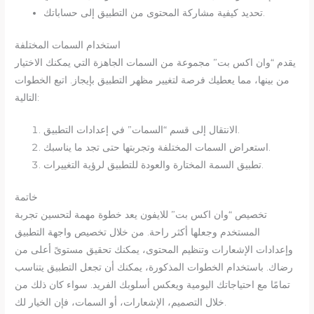
تحديد كيفية مشاركة المحتوى من التطبيق إلى حساباتك.
استخدام السمات المختلفة
يقدم “وان اكس بت” مجموعة من السمات الجاهزة التي يمكنك الاختيار
من بينها، مما يعطيك فرصة لتغيير مظهر التطبيق بإيجاز. اتبع الخطوات
التالية:
الانتقال إلى قسم “السمات” في إعدادات التطبيق.
استعراض السمات المختلفة وتجربتها حتى تجد ما يناسبك.
تطبيق السمة المختارة والعودة للتطبيق لرؤية التغييرات.
خاتمة
تخصيص “وان اكس بت” للايفون يعد خطوة مهمة لتحسين تجربة
المستخدم وجعلها أكثر راحة. من خلال تخصيص واجهة التطبيق
وإعدادات الإشعارات وتنظيم المحتوى، يمكنك تحقيق مستوىً أعلى من
رضاك. باستخدام الخطوات المذكورة، يمكنك أن تجعل التطبيق يتناسب
تمامًا مع احتياجاتك اليومية ويعكس أسلوبك الفريد. سواء كان ذلك من
خلال التصميم، الإشعارات، أو السمات، فإن الخيار لك.