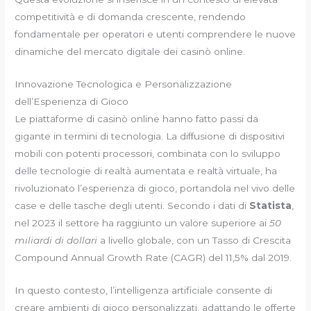
competitività e di domanda crescente, rendendo
fondamentale per operatori e utenti comprendere le nuove
dinamiche del mercato digitale dei casinò online.
Innovazione Tecnologica e Personalizzazione
dell’Esperienza di Gioco
Le piattaforme di casinò online hanno fatto passi da
gigante in termini di tecnologia. La diffusione di dispositivi
mobili con potenti processori, combinata con lo sviluppo
delle tecnologie di realtà aumentata e realtà virtuale, ha
rivoluzionato l’esperienza di gioco, portandola nel vivo delle
case e delle tasche degli utenti. Secondo i dati di
Statista
,
nel 2023 il settore ha raggiunto un valore superiore ai
50
miliardi di dollari
a livello globale, con un Tasso di Crescita
Compound Annual Growth Rate (CAGR) del 11,5% dal 2019.
In questo contesto, l’intelligenza artificiale consente di
creare ambienti di gioco personalizzati, adattando le offerte