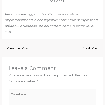
nazionali
Per rimanere aggiornati sulle ultime novità e
approfondimenti, è consigliabile consultare sempre fonti
affidabili e riconosciute nel settore come questa: vai al
sito.
←
Previous Post
Next Post
→
Leave a Comment
Your email address will not be published.
Required
fields are marked
*
Type
here..