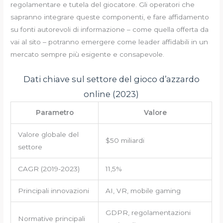
regolamentare e tutela del giocatore. Gli operatori che
sapranno integrare queste componenti, e fare affidamento
su fonti autorevoli di informazione – come quella offerta da
vai al sito – potranno emergere come leader affidabili in un
mercato sempre più esigente e consapevole.
Dati chiave sul settore del gioco d’azzardo
online (2023)
Parametro
Valore
Valore globale del
$50 miliardi
settore
CAGR (2019-2023)
11,5%
Principali innovazioni
AI, VR, mobile gaming
GDPR, regolamentazioni
Normative principali