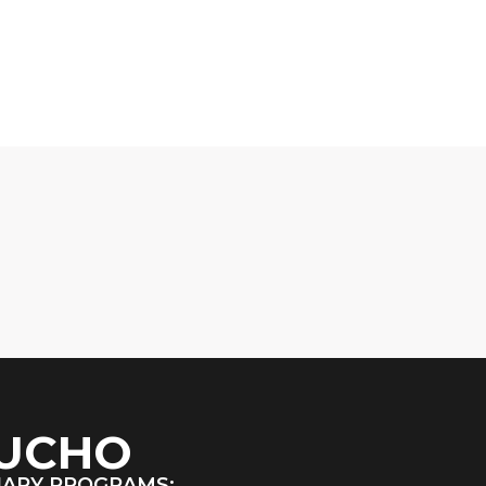
HUCHO
NARY PROGRAMS: