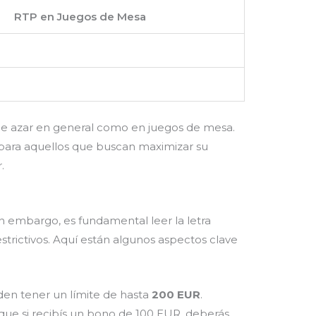
RTP en Juegos de Mesa
de azar en general como en juegos de mesa.
l para aquellos que buscan maximizar su
.
n embargo, es fundamental leer la letra
ictivos. Aquí están algunos aspectos clave
en tener un límite de hasta
200 EUR
.
 que si recibís un bono de 100 EUR, deberás