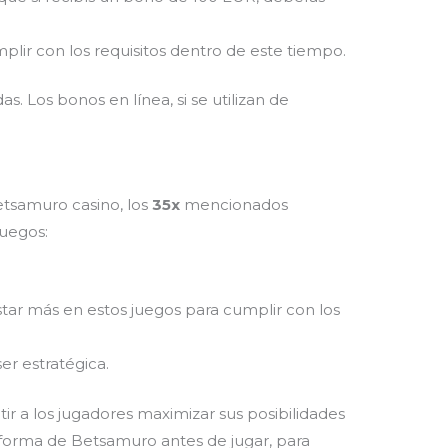
mplir con los requisitos dentro de este tiempo.
. Los bonos en línea, si se utilizan de
etsamuro casino, los
35x
mencionados
juegos:
ostar más en estos juegos para cumplir con los
er estratégica.
r a los jugadores maximizar sus posibilidades
taforma de Betsamuro antes de jugar, para