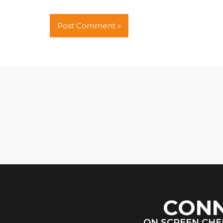
CONN
ON SCREEN CHE