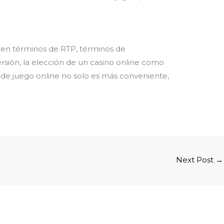
e en términos de RTP, términos de
ersión, la elección de un casino online como
 de juego online no solo es más conveniente,
Next Post
→