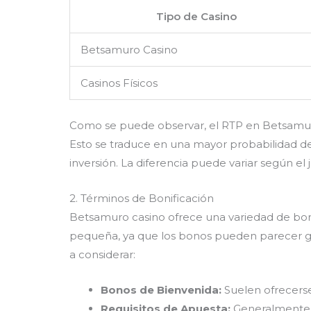
Tipo de Casino
Betsamuro Casino
Casinos Físicos
Como se puede observar, el RTP en Betsamur
Esto se traduce en una mayor probabilidad de 
inversión. La diferencia puede variar según el 
2. Términos de Bonificación
Betsamuro casino ofrece una variedad de bonos
pequeña, ya que los bonos pueden parecer ge
a considerar:
Bonos de Bienvenida:
Suelen ofrecerse
Requisitos de Apuesta:
Generalmente, 