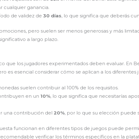
r cualquier ganancia.
íodo de validez de
30 días
, lo que significa que deberás cu
romociones, pero suelen ser menos generosas y más limitadas
gnificativo a largo plazo.
tico que los jugadores experimentados deben evaluar. En B
o es esencial considerar cómo se aplican a los diferentes 
edas suelen contribuir al 100% de los requisitos.
contribuyen en un
10%
, lo que significa que necesitarías ap
r una contribución del
20%
, por lo que su elección puede s
esta funcionan en diferentes tipos de juegos puede permiti
 recomendable verificar los términos específicos en la pla