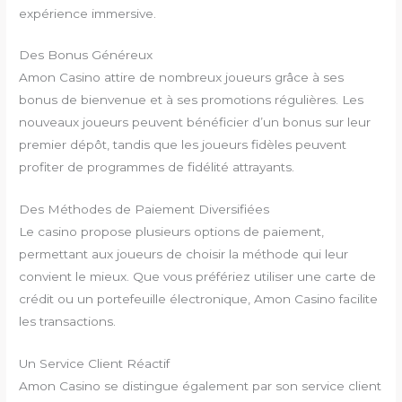
expérience immersive.
Des Bonus Généreux
Amon Casino attire de nombreux joueurs grâce à ses
bonus de bienvenue et à ses promotions régulières. Les
nouveaux joueurs peuvent bénéficier d’un bonus sur leur
premier dépôt, tandis que les joueurs fidèles peuvent
profiter de programmes de fidélité attrayants.
Des Méthodes de Paiement Diversifiées
Le casino propose plusieurs options de paiement,
permettant aux joueurs de choisir la méthode qui leur
convient le mieux. Que vous préfériez utiliser une carte de
crédit ou un portefeuille électronique, Amon Casino facilite
les transactions.
Un Service Client Réactif
Amon Casino se distingue également par son service client