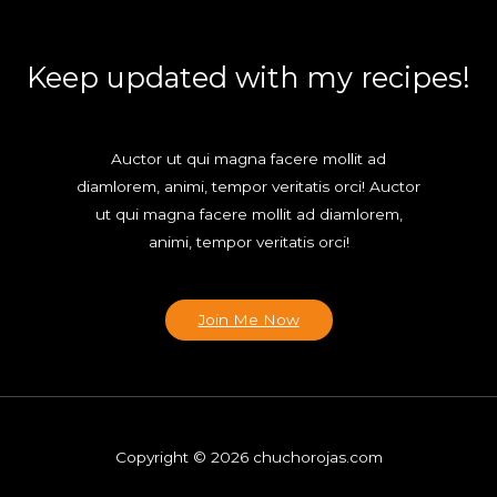
Keep updated with my recipes!
Auctor ut qui magna facere mollit ad
diamlorem, animi, tempor veritatis orci! Auctor
ut qui magna facere mollit ad diamlorem,
animi, tempor veritatis orci!
Join Me Now
Copyright © 2026 chuchorojas.com