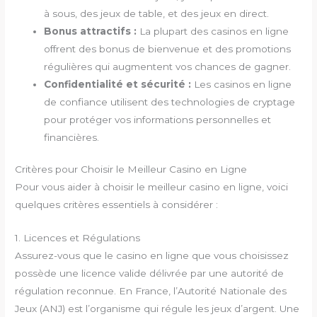
à sous, des jeux de table, et des jeux en direct.
Bonus attractifs :
La plupart des casinos en ligne
offrent des bonus de bienvenue et des promotions
régulières qui augmentent vos chances de gagner.
Confidentialité et sécurité :
Les casinos en ligne
de confiance utilisent des technologies de cryptage
pour protéger vos informations personnelles et
financières.
Critères pour Choisir le Meilleur Casino en Ligne
Pour vous aider à choisir le meilleur casino en ligne, voici
quelques critères essentiels à considérer :
1. Licences et Régulations
Assurez-vous que le casino en ligne que vous choisissez
possède une licence valide délivrée par une autorité de
régulation reconnue. En France, l’Autorité Nationale des
Jeux (ANJ) est l’organisme qui régule les jeux d’argent. Une