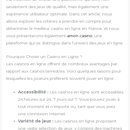
seulement des jeux de qualité, mais également une
expérience utilisateur optimale. Dans cet article, nous
allons explorer les critères à prendre en compte pour
déterminer le meilleur casino en ligne en France, et nous
vous présenterons également
amon casino
, une
plateforme qui se distingue dans l’univers des jeux en ligne.
Pourquoi Choisir un Casino en Ligne ?
Les casinos en ligne offrent de nombreux avantages par
rapport aux casinos terrestres. Voici quelques raisons pour
lesquelles les joueurs préfèrent souvent jouer en ligne :
Accessibilité :
Les casinos en ligne sont accessibles
24 heures sur 24, 7 jours sur 7. Vous pouvez jouer à
tout moment et n’importe où, tant que vous avez
une connexion Internet.
Variété de jeux :
Les casinos en ligne proposent
une vaste sélection de jeux, y compris des machines