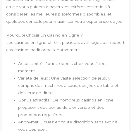
article vous guidera à travers les critères essentiels à
considérer, les meilleures plateformes disponibles, et
quelques conseils pour maximiser votre expérience de jeu.
Pourquoi Choisir un Casino en Ligne ?
Les casinos en ligne offrent plusieurs avantages par rapport
aux casinos traditionnels, notamment :
Accessibilité : Jouez depuis chez vous à tout
moment.
Variété de jeux : Une vaste sélection de jeux, y
compris des machines à sous, des jeux de table et
des jeux en direct.
Bonus attractifs : De nombreux casinos en ligne
proposent des bonus de bienvenue et des
promotions régulières.
Anonymat : Jouez en toute discrétion sans avoir à
vous déplacer.