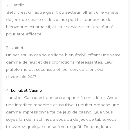
2. Betclic
Betclic est un autre géant du secteur, offrant une variété
de jeux de casino et des paris sportifs. Leur bonus de
bienvenue est attractif, et leur service client est réputé
pour être efficace.
3. Unibet
Unibet est un casino en ligne bien établi, offrant une vaste
gamme de jeux et des promotions intéressantes. Leur
plateforme est sécurisée et leur service client est
disponible 24/7.
4.
Lunubet Casino
Lunubet Casino est une autre option à considérer. Avec
une interface moderne et intuitive, Lunubet propose une
gamme impressionnante de jeux de casino. Que vous
soyez fan de machines à sous ou de jeux de table, vous
trouverez quelque chose à votre goût. De plus, leurs