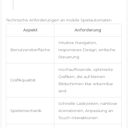
Technische Anforderungen an mobile Spielautomaten
Aspekt
Anforderung
Intuitive Navigation,
Benutzeroberfläche
responsives Design, einfache
Steuerung
Hochauflösende, optimierte
Grafiken, die auf kleinen
Grafikqualität
Bildschirmen klar erkennbar
sind
Schnelle Ladezeiten, nahtlose
Spielemechanik
Animationen, Anpassung an
Touch-Interaktionen