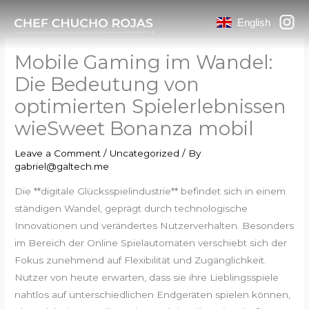
Skip
English
to
content
Mobile Gaming im Wandel:
Die Bedeutung von
optimierten Spielerlebnissen
wieSweet Bonanza mobil
Leave a Comment
/
Uncategorized
/ By
gabriel@galtech.me
Die **digitale Glücksspielindustrie** befindet sich in einem
ständigen Wandel, geprägt durch technologische
Innovationen und verändertes Nutzerverhalten. Besonders
im Bereich der Online Spielautomaten verschiebt sich der
Fokus zunehmend auf Flexibilität und Zugänglichkeit.
Nutzer von heute erwarten, dass sie ihre Lieblingsspiele
nahtlos auf unterschiedlichen Endgeräten spielen können,