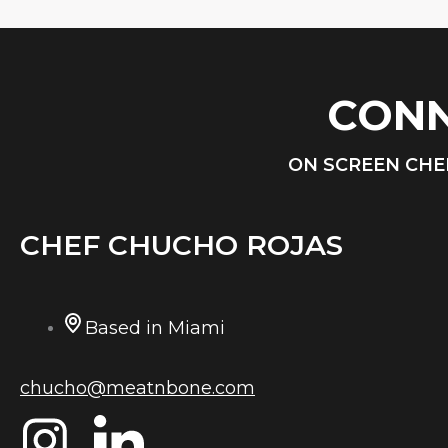
CONN
ON SCREEN CHE
CHEF CHUCHO ROJAS
Based in Miami
chucho@meatnbone.com