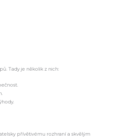
. Tady je několik z nich:
pečnost.
m.
ýhody.
atelsky přívětivému rozhraní a skvělým