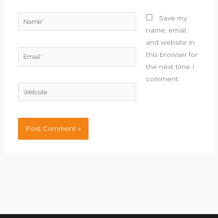
Name*
Save my
name, email,
and website in
Email*
this browser for
the next time I
comment.
Website