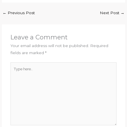
←
Previous Post
Next Post
→
Leave a Comment
Your email address will not be published.
Required
fields are marked
*
Type
here..