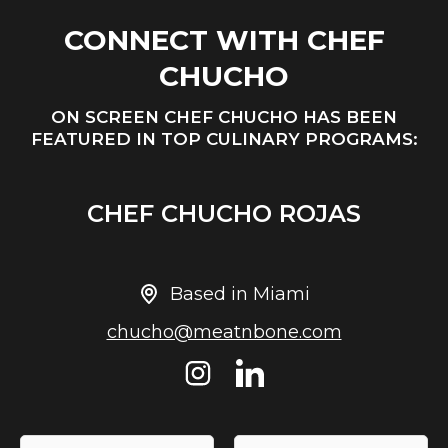
CONNECT WITH CHEF
CHUCHO
ON SCREEN CHEF CHUCHO HAS BEEN
FEATURED IN TOP CULINARY PROGRAMS:
CHEF CHUCHO ROJAS
Based in Miami
chucho@meatnbone.com