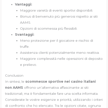
Vantaggi:
Maggiore varietà di eventi sportivi disponibili.
Bonus di benvenuto più generosi rispetto ai siti
AAMS.
Opzioni di scommessa più flessibili.
Svantaggi:
Meno protezione per il giocatore e rischio di
truffe.
Assistenza clienti potenzialmente meno reattiva.
Maggiore complessità nelle operazioni di deposito
e prelievo.
Conclusion
In sintesi, le
scommesse sportive nei casino italiani
non AAMS
offrono un’alternativa affascinante ai siti
tradizionali, ma è fondamentale fare una scelta informata.
Considerate le vostre esigenze e priorità, utilizzando i criteri
di confronto che ho elencato. Tra le opzioni citate, ognuna