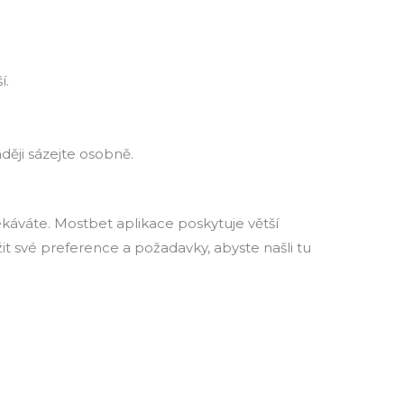
í.
aději sázejte osobně.
káváte. Mostbet aplikace poskytuje větší
ážit své preference a požadavky, abyste našli tu