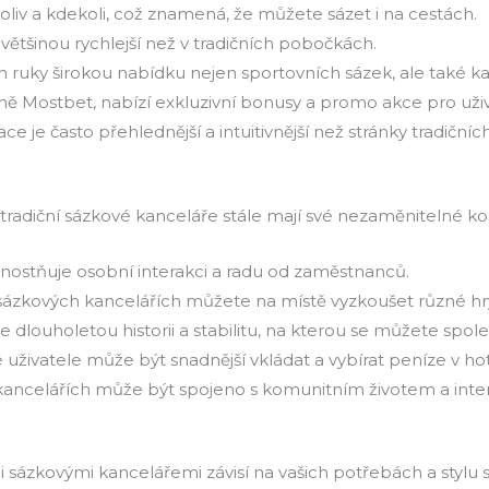
liv a kdekoli, což znamená, že můžete sázet i na cestách.
 většinou rychlejší než v tradičních pobočkách.
 ruky širokou nabídku nejen sportovních sázek, ale také ka
ně Mostbet, nabízí exkluzivní bonusy a promo akce pro uživ
ce je často přehlednější a intuitivnější než stránky tradiční
radiční sázkové kanceláře stále mají své nezaměnitelné kou
stňuje osobní interakci a radu od zaměstnanců.
sázkových kancelářích můžete na místě vyzkoušet různé hr
e dlouholetou historii a stabilitu, na kterou se můžete spol
uživatele může být snadnější vkládat a vybírat peníze v hot
kancelářích může být spojeno s komunitním životem a intera
sázkovými kancelářemi závisí na vašich potřebách a stylu sá