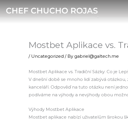
Skip
to
content
Mostbet Aplikace vs. Tr
/
Uncategorized
/ By
gabriel@galtech.me
Mostbet Aplikace vs. Tradiční Sázky: Co je Lep
V dnešní době se mnoho lidí zabývá otázkou, z
kanceláří. Odpověď na tuto otázku není jedno
podíváme na výhody a nevýhody obou možnost
Výhody Mostbet Aplikace
Mostbet aplikace nabízí uživatelům širokou šk