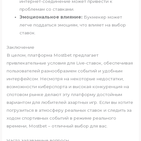
интернет-соединение может привести к
проблемам со ставками.
Эмоциональное влияние:
Букмекер может
легче поддаться эмоциям, что влияет на выбор
ставок.
Заключение
В целом, платформа Mostbet предлагает
привлекательные условия для Live-ставок, обеспечивая
пользователей разнообразием событий и удобным
интерфейсом. Несмотря на некоторые недостатки,
возможности киберспорта и высокая конкуренция на
спотовом рынке делают эту платформу достойным
вариантом для любителей азартных игр. Если вы хотите
погрузиться в атмосферу реальных ставок и следить за
ходом спортивных событий в режиме реального
времени, Mostbet – отличный выбор для вас.
Часто задаваемые вопросы