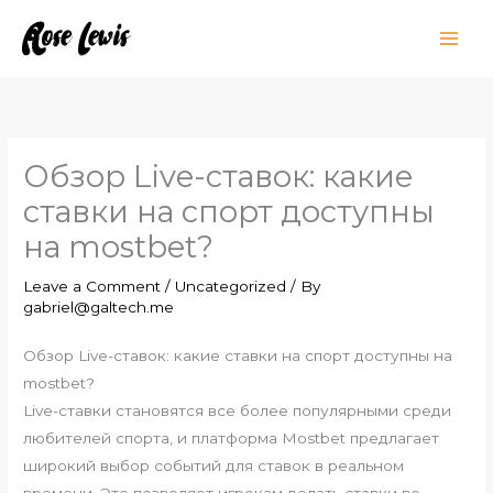
Skip
to
content
Обзор Live-ставок: какие
ставки на спорт доступны
на mostbet?
Leave a Comment
/
Uncategorized
/ By
gabriel@galtech.me
Обзор Live-ставок: какие ставки на спорт доступны на
mostbet?
Live-ставки становятся все более популярными среди
любителей спорта, и платформа Mostbet предлагает
широкий выбор событий для ставок в реальном