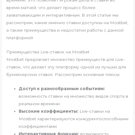
времени. Это позволяет игрокам делать ставки во
время матчей, что делает процесс более
захватывающим и интерактивным. В этой статье мы
рассмотрим, какие именно ставки доступны на Mostbet,
а также преимущества и недостатки работы с данной
платформой.
Преимущества Live-ставок на Mostbet
Mostbet предлагает множество преимуществ для Live-
ставок, что делает эту платформу одной из лучших для
букмекерских ставок. Рассмотрим основные плюсы:
Доступ к разнообразным событиям:
возможность ставки на множество видов спорта в
реальном времени.
Высокие коэффициенты:
Live-ставки на
Mostbet характеризуются конкурентоспособными
коэффициентами.
Интерактивные функции:
возможность