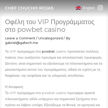
Skip
English
to
content
Οφέλη του VIP Προγράμματος
στο powbet casino
Leave a Comment
/
Uncategorized
/ By
gabriel@galtech.me
Το VIP πρόγραμμα στο
powbet
casino προσελκύει πολλούς
παίκτες που αναζητούν προνόμια και αποκλειστικές προσφορές.
Ωστόσο, είναι σημαντικό να εξετάσουμε τα πλεονεκτήματα και τα
μειονεκτήματα αυτού του προγράμματος, ειδικά σε σχέση με τη
διαφάνεια, την ασφάλεια και τις ειλικρινείς αποδόσεις.
Η Απόφαση
Το VIP πρόγραμμα στο powbet casino προσφέρει αρκετά
πλεονεκτήματα, αλλά υπάρχουν και σημαντικά ζητήματα που
πρέπει να λάβετε υπόψη. Εξετάζουμε τα θετικά, τα αρνητικά και