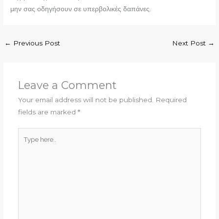
μην σας οδηγήσουν σε υπερβολικές δαπάνες.
←
Previous Post
Next Post
→
Leave a Comment
Your email address will not be published.
Required
fields are marked
*
Type
here..