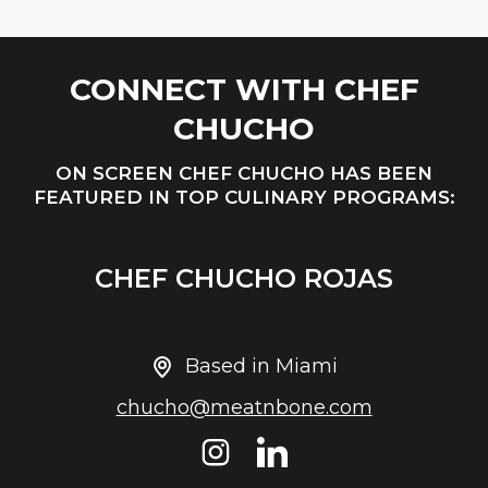
CONNECT WITH CHEF
CHUCHO
ON SCREEN CHEF CHUCHO HAS BEEN
FEATURED IN TOP CULINARY PROGRAMS:
CHEF CHUCHO ROJAS
Based in Miami
chucho@meatnbone.com