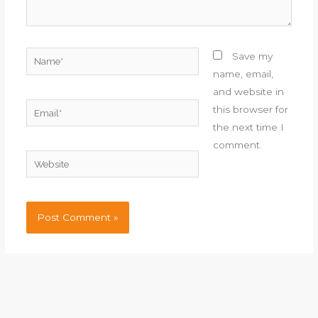
Name*
Save my
name, email,
and website in
Email*
this browser for
the next time I
comment.
Website