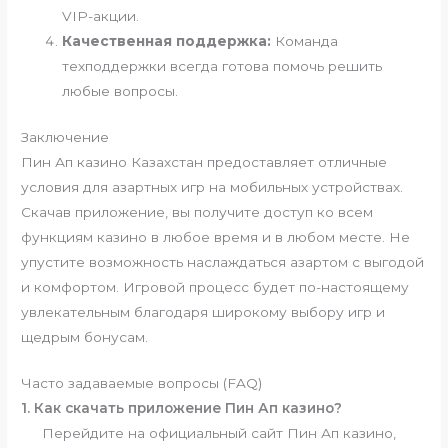
VIP-акции.
Качественная поддержка:
Команда
техподдержки всегда готова помочь решить
любые вопросы.
Заключение
Пин Ап казино Казахстан предоставляет отличные
условия для азартных игр на мобильных устройствах.
Скачав приложение, вы получите доступ ко всем
функциям казино в любое время и в любом месте. Не
упустите возможность наслаждаться азартом с выгодой
и комфортом. Игровой процесс будет по-настоящему
увлекательным благодаря широкому выбору игр и
щедрым бонусам.
Часто задаваемые вопросы (FAQ)
1. Как скачать приложение Пин Ап казино?
Перейдите на официальный сайт Пин Ап казино,