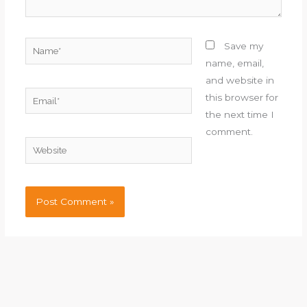
Name*
Save my
name, email,
and website in
Email*
this browser for
the next time I
comment.
Website