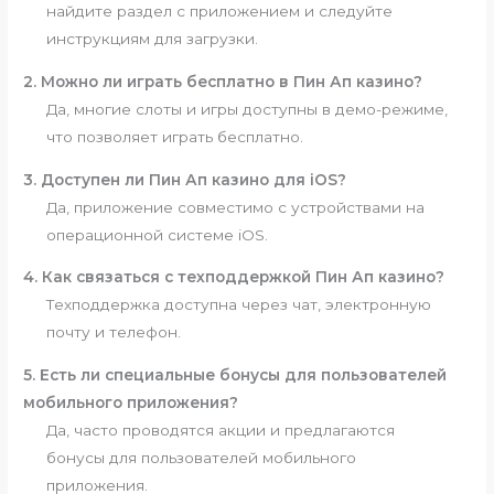
найдите раздел с приложением и следуйте
инструкциям для загрузки.
2. Можно ли играть бесплатно в Пин Ап казино?
Да, многие слоты и игры доступны в демо-режиме,
что позволяет играть бесплатно.
3. Доступен ли Пин Ап казино для iOS?
Да, приложение совместимо с устройствами на
операционной системе iOS.
4. Как связаться с техподдержкой Пин Ап казино?
Техподдержка доступна через чат, электронную
почту и телефон.
5. Есть ли специальные бонусы для пользователей
мобильного приложения?
Да, часто проводятся акции и предлагаются
бонусы для пользователей мобильного
приложения.