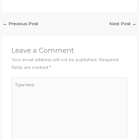
←
Previous Post
Next Post
→
Leave a Comment
Your email address will not be published.
Required
fields are marked
*
Type
here..