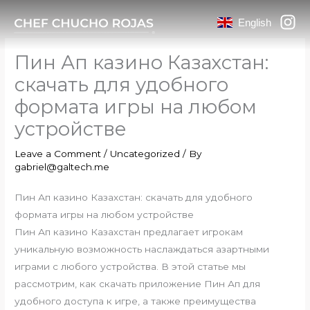
Skip
English
to
content
Пин Ап казино Казахстан:
скачать для удобного
формата игры на любом
устройстве
Leave a Comment
/
Uncategorized
/ By
gabriel@galtech.me
Пин Ап казино Казахстан: скачать для удобного
формата игры на любом устройстве
Пин Ап казино Казахстан предлагает игрокам
уникальную возможность наслаждаться азартными
играми с любого устройства. В этой статье мы
рассмотрим, как скачать приложение Пин Ап для
удобного доступа к игре, а также преимущества