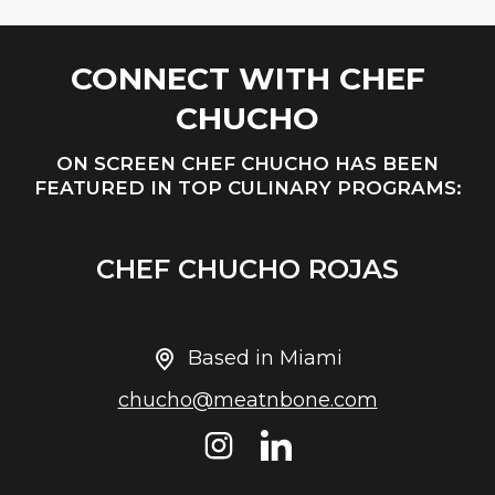
CONNECT WITH CHEF
CHUCHO
ON SCREEN CHEF CHUCHO HAS BEEN
FEATURED IN TOP CULINARY PROGRAMS:
CHEF CHUCHO ROJAS
Based in Miami
chucho@meatnbone.com