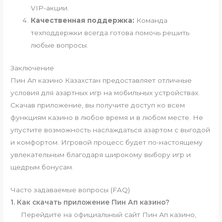
VIP-акции.
Качественная поддержка:
Команда
техподдержки всегда готова помочь решить
любые вопросы.
Заключение
Пин Ап казино Казахстан предоставляет отличные
условия для азартных игр на мобильных устройствах.
Скачав приложение, вы получите доступ ко всем
функциям казино в любое время и в любом месте. Не
упустите возможность наслаждаться азартом с выгодой
и комфортом. Игровой процесс будет по-настоящему
увлекательным благодаря широкому выбору игр и
щедрым бонусам.
Часто задаваемые вопросы (FAQ)
1. Как скачать приложение Пин Ап казино?
Перейдите на официальный сайт Пин Ап казино,