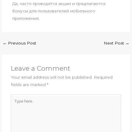
Да, часто проводятся акции и предлагаются
бонусы для пользователей мобильного
приложения.
←
Previous Post
Next Post
→
Leave a Comment
Your email address will not be published.
Required
fields are marked
*
Type
here..