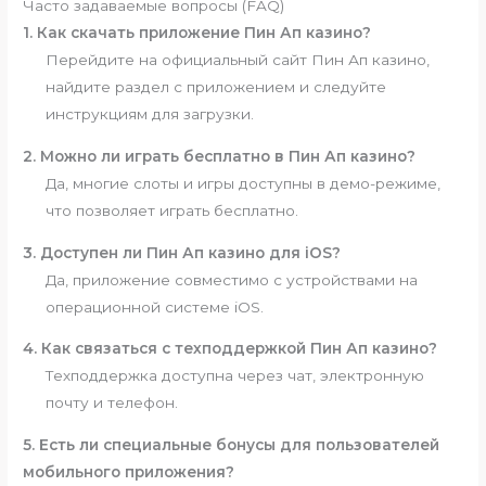
Часто задаваемые вопросы (FAQ)
1. Как скачать приложение Пин Ап казино?
Перейдите на официальный сайт Пин Ап казино,
найдите раздел с приложением и следуйте
инструкциям для загрузки.
2. Можно ли играть бесплатно в Пин Ап казино?
Да, многие слоты и игры доступны в демо-режиме,
что позволяет играть бесплатно.
3. Доступен ли Пин Ап казино для iOS?
Да, приложение совместимо с устройствами на
операционной системе iOS.
4. Как связаться с техподдержкой Пин Ап казино?
Техподдержка доступна через чат, электронную
почту и телефон.
5. Есть ли специальные бонусы для пользователей
мобильного приложения?