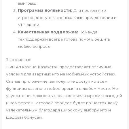
выигрыш.
Программа лояльности:
Для постоянных
игроков доступны специальные предложения и
VIP-акции.
Качественная поддержка:
Команда
техподдержки всегда готова помочь решить
любые вопросы.
Заключение
Пин Ап казино Казахстан предоставляет отличные
условия для азартных игр на мобильных устройствах.
Скачав приложение, вы получите доступ ко всем
функциям казино в любое время и в любом месте. Не
упустите возможность наслаждаться азартом с выгодой
и комфортом. Игровой процесс будет по-настоящему
увлекательным благодаря широкому выбору игр и
щедрым бонусам.