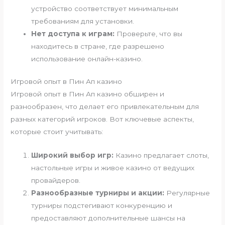
устройство соответствует минимальным
требованиям для установки.
Нет доступа к играм:
Проверьте, что вы
находитесь в стране, где разрешено
использование онлайн-казино.
Игровой опыт в Пин Ап казино
Игровой опыт в Пин Ап казино обширен и
разнообразен, что делает его привлекательным для
разных категорий игроков. Вот ключевые аспекты,
которые стоит учитывать:
Широкий выбор игр:
Казино предлагает слоты,
настольные игры и живое казино от ведущих
провайдеров.
Разнообразные турниры и акции:
Регулярные
турниры подстегивают конкуренцию и
предоставляют дополнительные шансы на