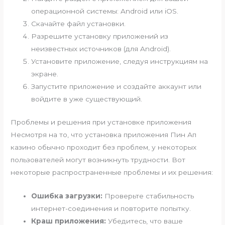
операционной системы: Android или iOS.
Скачайте файл установки.
Разрешите установку приложений из
неизвестных источников (для Android).
Установите приложение, следуя инструкциям на
экране.
Запустите приложение и создайте аккаунт или
войдите в уже существующий.
Проблемы и решения при установке приложения
Несмотря на то, что установка приложения Пин Ап
казино обычно проходит без проблем, у некоторых
пользователей могут возникнуть трудности. Вот
некоторые распространенные проблемы и их решения:
Ошибка загрузки:
Проверьте стабильность
интернет-соединения и повторите попытку.
Краш приложения:
Убедитесь, что ваше