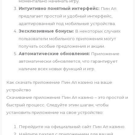
моментально начинать игру.
Интуитивно понятный интерфейс:
Пин Ап
предлагает простой и удобный интерфейс,
адаптированный под мобильные устройства.
Эксклюзивные бонусы:
В некоторых случаях
пользователи мобильного приложения могут
получать особые предложения и акции.
Автоматические обновления:
Приложение
автоматически обновляется, что гарантирует
наличие всех новых функций и игр.
Как скачать приложение Пин Ап казино на ваше
устройство
Скачивание приложения Пин Ап казино – это простой и
быстрый процесс. Следуйте этим шагам, чтобы
установить приложение на свое устройство:
Перейдите на официальный сайт Пин Ап казино.
Найдите раздел с приложением для вашей